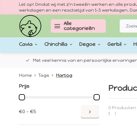
Let op! Omdat wij met z'n tweeën werken en alle pr
werkdagen en een reactietijd van 1–3 werkdagen. Dan
Alle
categorieën
Cavia
Chinchilla
Degoe
Gerbil
H
epten.
Met veel kennis van en persoonlijke ervaringen met
Home
Tags
Hartog
Prijs
Produc
0 Producten
€0 - €5
1