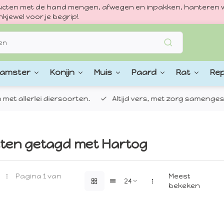
oducten met de hand mengen, afwegen en inpakken, hanteren w
kjewel voor je begrip!
amster
Konijn
Muis
Paard
Rat
Rep
 allerlei diersoorten.
Altijd vers, met zorg samengestel
ten getagd met Hartog
Pagina 1 van
Meest
bekeken