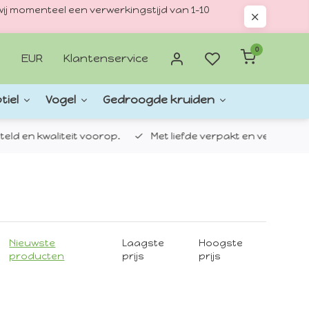
ij momenteel een verwerkingstijd van 1–10
0
EUR
Klantenservice
tiel
Vogel
Gedroogde kruiden
d en kwaliteit voorop.
Met liefde verpakt en verzonden.
Nieuwste
Laagste
Hoogste
producten
prijs
prijs