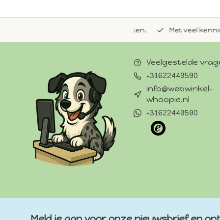
de natuurlijke Whoopie-recepten.
Met veel kennis van 
Veelgestelde vra
+31622449590
info@webwinkel-
whoopie.nl
+31622449590
Meld je aan voor onze nieuwsbrief en ont