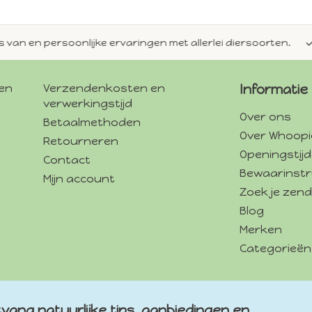
en persoonlijke ervaringen met allerlei diersoorten.
Alti
gen
Verzendenkosten en
Informatie
verwerkingstijd
Over ons
Betaalmethoden
Over Whoopi
Retourneren
Openingstij
Contact
Bewaarinstr
Mijn account
Zoek je zend
Blog
Merken
Categorieën
vang natuurlijke tips, aanbiedingen en