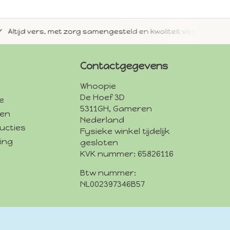
jd vers, met zorg samengesteld en kwaliteit voorop.
Met 
Contactgegevens
Whoopie
De Hoef 3D
e
5311GH, Gameren
den
Nederland
ucties
Fysieke winkel tijdelijk
ing
gesloten
KVK nummer: 65826116
Btw nummer:
NL002397346B57