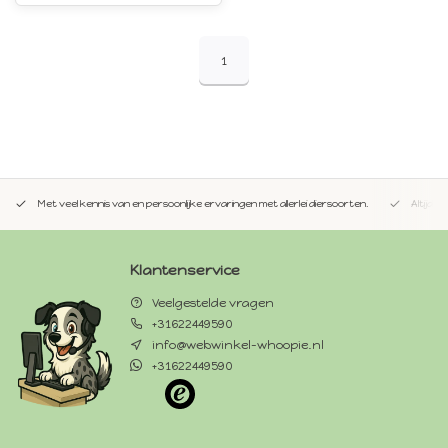
1
Met veel kennis van en persoonlijke ervaringen met allerlei diersoorten.
Altijd 
Klantenservice
Veelgestelde vragen
+31622449590
info@webwinkel-whoopie.nl
+31622449590