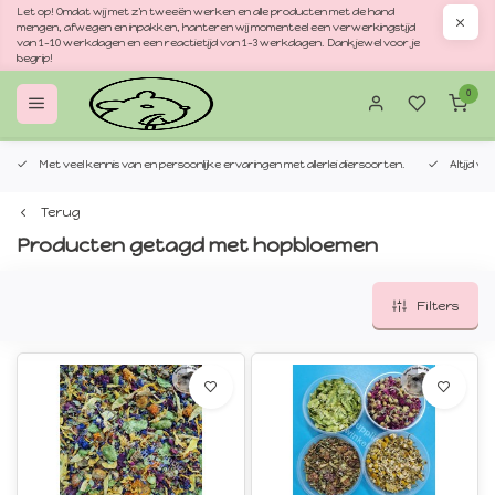
Let op! Omdat wij met z'n tweeën werken en alle producten met de hand
mengen, afwegen en inpakken, hanteren wij momenteel een verwerkingstijd
van 1–10 werkdagen en een reactietijd van 1–3 werkdagen. Dankjewel voor je
begrip!
0
Met veel kennis van en persoonlijke ervaringen met allerlei diersoorten.
Altijd v
Terug
Producten getagd met hopbloemen
Filters