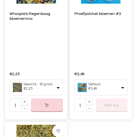
Whoopie's Regenboog
Proefpakket bloemen #3
bloemenmix
€2,25
€3,49
Gewicht : 50 gram
Default
€2,25
€3,49
Mail mij