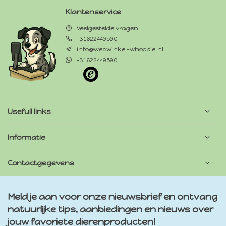
Klantenservice
Veelgestelde vragen
+31622449590
info@webwinkel-whoopie.nl
+31622449590
Usefull links
Informatie
Contactgegevens
Meld je aan voor onze nieuwsbrief en ontvang
natuurlijke tips, aanbiedingen en nieuws over
jouw favoriete dierenproducten!