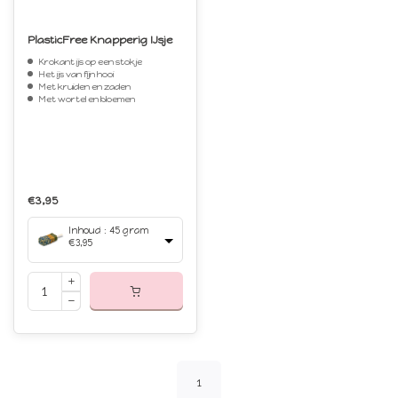
PlasticFree Knapperig IJsje
Krokant ijs op een stokje
Het ijs van fijn hooi
Met kruiden en zaden
Met wortel en bloemen
€3,95
Inhoud : 45 gram
€3,95
1