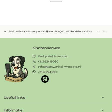
Met veel kennis van en persoonlijke ervaringen met allerlei diersoorten.
Altijd 
Klantenservice
Veelgestelde vragen
+31622449590
info@webwinkel-whoopie.nl
+31622449590
Usefull links
Informatie