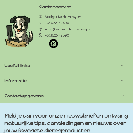
Klantenservice
Veelgestelde vragen
+31622449590
info@webwinkel-whoopie.nl
+31622449590
Usefull links
Informatie
Contactgegevens
Meld je aan voor onze nieuwsbrief en ontvang
natuurlijke tips, aanbiedingen en nieuws over
jouw favoriete dierenproducten!