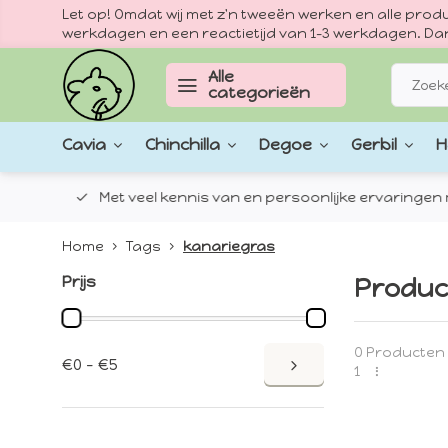
Let op! Omdat wij met z'n tweeën werken en alle pr
werkdagen en een reactietijd van 1–3 werkdagen. Dan
Alle
categorieën
Cavia
Chinchilla
Degoe
Gerbil
H
epten.
Met veel kennis van en persoonlijke ervaringen met
Home
Tags
kanariegras
Prijs
Produc
0 Producten
€0 - €5
1