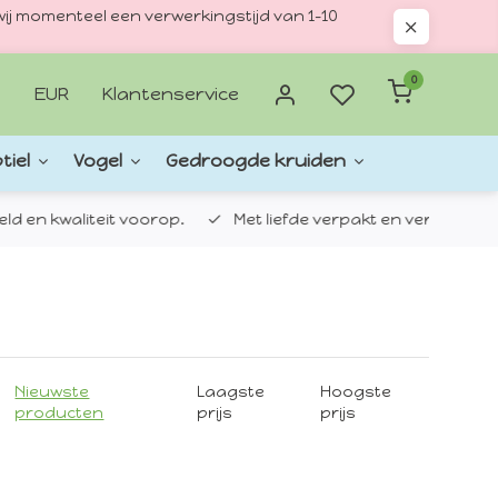
ij momenteel een verwerkingstijd van 1–10
0
EUR
Klantenservice
tiel
Vogel
Gedroogde kruiden
d en kwaliteit voorop.
Met liefde verpakt en verzonden.
Nieuwste
Laagste
Hoogste
producten
prijs
prijs