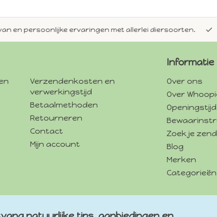
en persoonlijke ervaringen met allerlei diersoorten.
Alti
Informatie
gen
Verzendenkosten en
Over ons
verwerkingstijd
Over Whoopi
Betaalmethoden
Openingstij
Retourneren
Bewaarinstr
Contact
Zoek je zend
Mijn account
Blog
Merken
Categorieën
vang natuurlijke tips, aanbiedingen en