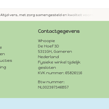
jd vers, met zorg samengesteld en kwaliteit voorop.
Met 
Contactgegevens
Whoopie
De Hoef 3D
e
5311GH, Gameren
den
Nederland
ucties
Fysieke winkel tijdelijk
ing
gesloten
KVK nummer: 65826116
Btw nummer:
NL002397346B57