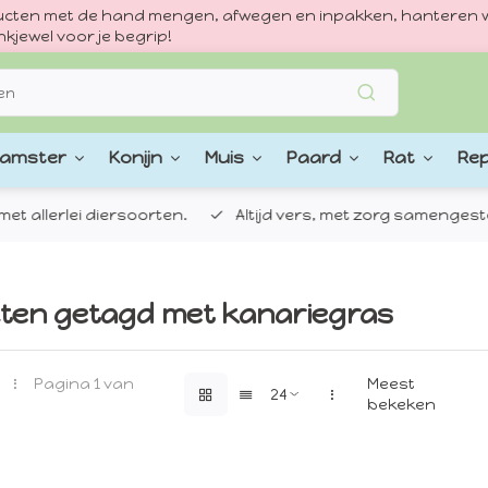
oducten met de hand mengen, afwegen en inpakken, hanteren w
kjewel voor je begrip!
amster
Konijn
Muis
Paard
Rat
Rep
 allerlei diersoorten.
Altijd vers, met zorg samengestel
ten getagd met kanariegras
Pagina 1 van
Meest
bekeken