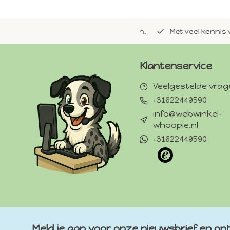
de natuurlijke Whoopie-recepten.
Met veel kennis van 
Klantenservice
Veelgestelde vra
+31622449590
info@webwinkel-
whoopie.nl
+31622449590
Meld je aan voor onze nieuwsbrief en ont