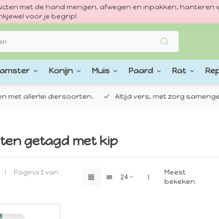
oducten met de hand mengen, afwegen en inpakken, hanteren w
kjewel voor je begrip!
amster
Konijn
Muis
Paard
Rat
Rep
 allerlei diersoorten.
Altijd vers, met zorg samengestel
ten getagd met kip
Pagina 1 van
Meest
bekeken