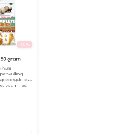
-10%
 50 gram
 huls
ppenvulling
evoegde suikers
met vitamines