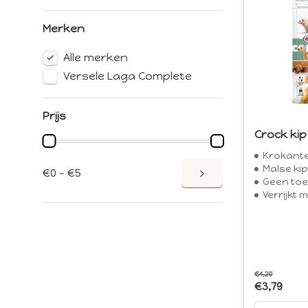
Merken
Alle merken
Versele Laga Complete
Prijs
Crock kip
Krokante
Malse ki
€0 - €5
Geen toeg
Verrijkt 
€4,20
€3,79