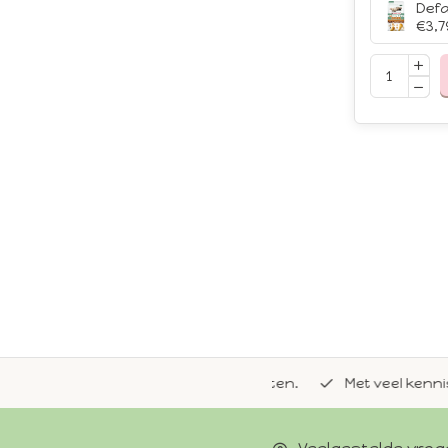
Defa
€3,7
de natuurlijke Whoopie-recepten.
Met veel kennis van 