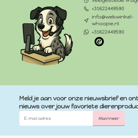
Veelgestelde vra
+31622449590
info@webwinkel-
whoopie.nl
+31622449590
Meld je aan voor onze nieuwsbrief en ont
nieuws over jouw favoriete dierenprodu
Abonneer