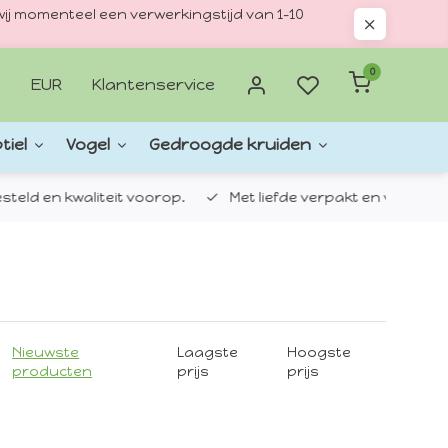
ij momenteel een verwerkingstijd van 1–10
0
EUR
Klantenservice
tiel
Vogel
Gedroogde kruiden
d en kwaliteit voorop.
Met liefde verpakt en verzonden.
Nieuwste
Laagste
Hoogste
producten
prijs
prijs