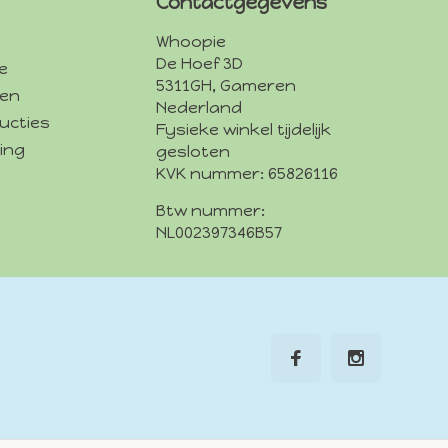
Contactgegevens
Whoopie
De Hoef 3D
e
5311GH, Gameren
den
Nederland
ucties
Fysieke winkel tijdelijk
ing
gesloten
KVK nummer: 65826116
Btw nummer:
NL002397346B57