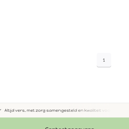
1
jd vers, met zorg samengesteld en kwaliteit voorop.
Met 