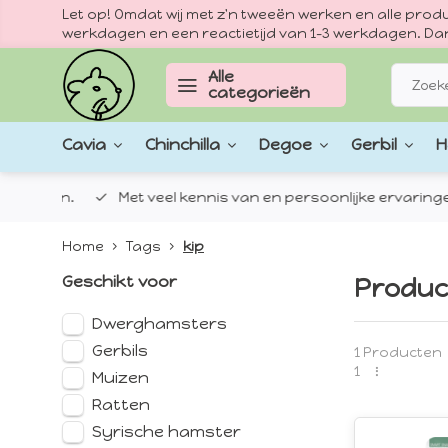
Let op! Omdat wij met z'n tweeën werken en alle pr
werkdagen en een reactietijd van 1–3 werkdagen. Dan
Alle
categorieën
Cavia
Chinchilla
Degoe
Gerbil
H
epten.
Met veel kennis van en persoonlijke ervaringen met
Home
Tags
kip
Geschikt voor
Produc
Dwerghamsters
Gerbils
1 Producten
1
Muizen
Ratten
Syrische hamster