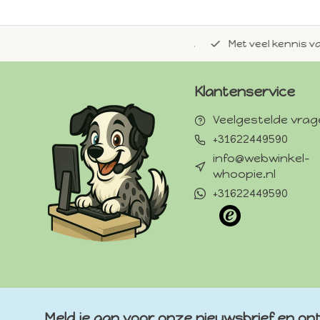
de natuurlijke Whoopie-recepten.
Met veel kennis van 
Klantenservice
Veelgestelde vra
+31622449590
info@webwinkel-
whoopie.nl
+31622449590
Meld je aan voor onze nieuwsbrief en ont