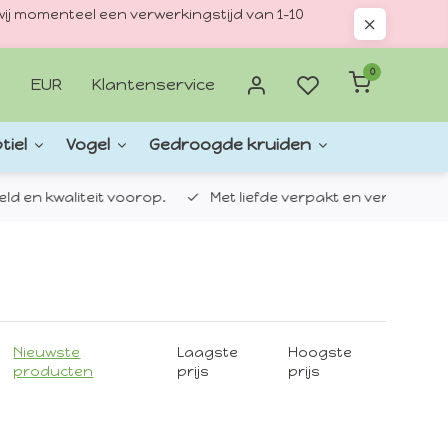
ij momenteel een verwerkingstijd van 1–10
0
EUR
Klantenservice
tiel
Vogel
Gedroogde kruiden
d en kwaliteit voorop.
Met liefde verpakt en verzonden.
Nieuwste
Laagste
Hoogste
producten
prijs
prijs