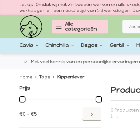
Let op! Omdat wij met z'n tweeën werken en alle pr
werkdagen en een reactietijd van 1–3 werkdagen. Dan
Alle
categorieën
Cavia
Chinchilla
Degoe
Gerbil
H
epten.
Met veel kennis van en persoonlijke ervaringen met
Home
Tags
Kippenlever
Prijs
Produc
0 Producten
€0 - €5
1