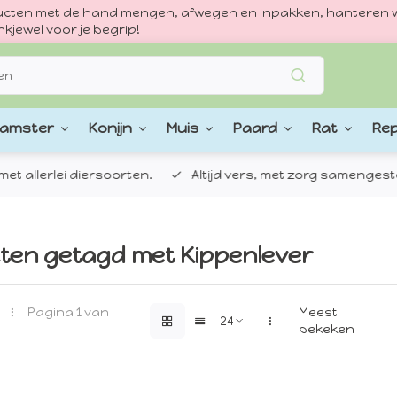
oducten met de hand mengen, afwegen en inpakken, hanteren w
kjewel voor je begrip!
amster
Konijn
Muis
Paard
Rat
Rep
 allerlei diersoorten.
Altijd vers, met zorg samengestel
ten getagd met Kippenlever
Pagina 1 van
Meest
bekeken