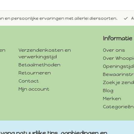
en persoonlijke ervaringen met allerlei diersoorten.
Alti
Informatie
gen
Verzendenkosten en
Over ons
verwerkingstijd
Over Whoopi
Betaalmethoden
Openingstij
Retourneren
Bewaarinstr
Contact
Zoek je zend
Mijn account
Blog
Merken
Categorieën
vang natuurlijke tips, aanbiedingen en