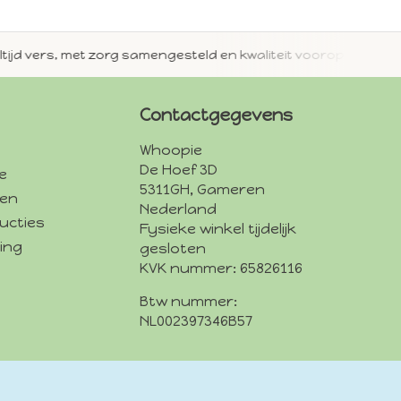
jd vers, met zorg samengesteld en kwaliteit voorop.
Met 
Contactgegevens
Whoopie
De Hoef 3D
e
5311GH, Gameren
den
Nederland
ucties
Fysieke winkel tijdelijk
ing
gesloten
KVK nummer: 65826116
Btw nummer:
NL002397346B57