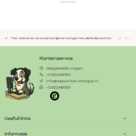
Met veel kennis van en persoonlijke ervaringen met allerlei diersoorten.
Altijd 
Klantenservice
Veelgestelde vragen
+31622449590
info@webwinkel-whoopie.nl
+31622449590
Usefull links
Informatie