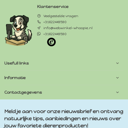
Klantenservice
Veelgestelde vragen
+31622449590
info@webwinkel-whoopie.nl
+31622449590
Usefull links
Informatie
Contactgegevens
Meld je aan voor onze nieuwsbrief en ontvang
natuurlijke tips, aanbiedingen en nieuws over
jouw favoriete dierenproducten!