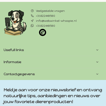
Veelgestelde vragen
+31622449590
info@webwinkel-whoopie.nl
+31622449590
Usefull links
Informatie
Contactgegevens
Meld je aan voor onze nieuwsbrief en ontvang
natuurlijke tips, aanbiedingen en nieuws over
jouw favoriete dierenproducten!