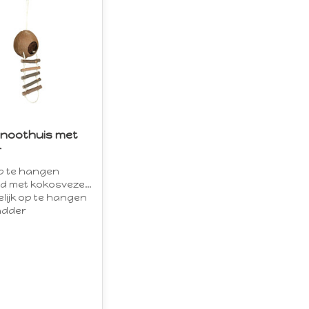
noothuis met
r
p te hangen
d met kokosvezels
lijk op te hangen
adder