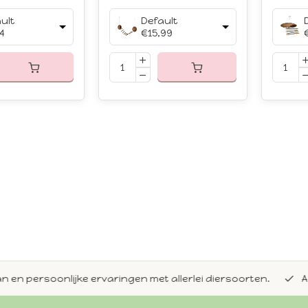
ult
Default
4
€15,99
en persoonlijke ervaringen met allerlei diersoorten.
Alti