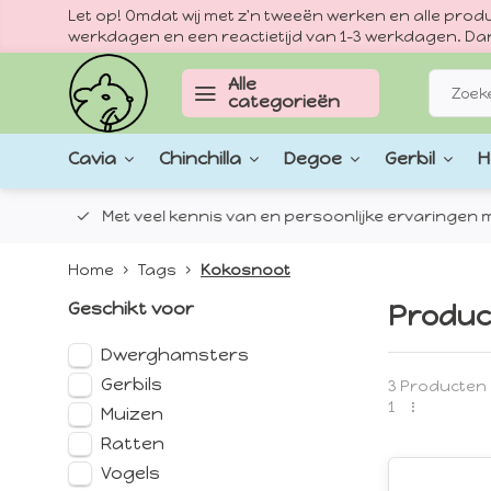
Let op! Omdat wij met z'n tweeën werken en alle pr
werkdagen en een reactietijd van 1–3 werkdagen. Dan
Alle
categorieën
Cavia
Chinchilla
Degoe
Gerbil
H
epten.
Met veel kennis van en persoonlijke ervaringen met
Home
Tags
Kokosnoot
Geschikt voor
Produc
Dwerghamsters
Gerbils
3 Producten
1
Muizen
Ratten
Vogels