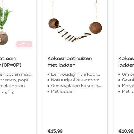
-25%
ot aan
Kokosnoothuizen
Kokos
w (OP=OP)
met ladder
ladde
oot en maïslies
Eenvoudig in de kooi op te hangen
Om o
en, papier en sisal
Natuurlijk & duurzaam
Gevul
n met snacks
Gemaakt van kokos en sisal
Makke
tdaging
Met ladder
Met l
€15,99
€10,99