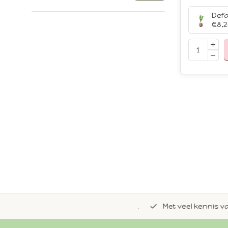
Defa
€8,2
de natuurlijke Whoopie-recepten.
Met veel kennis van 