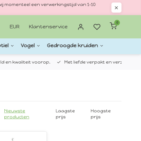
ij momenteel een verwerkingstijd van 1–10
0
EUR
Klantenservice
tiel
Vogel
Gedroogde kruiden
d en kwaliteit voorop.
Met liefde verpakt en verzonden.
Nieuwste
Laagste
Hoogste
producten
prijs
prijs