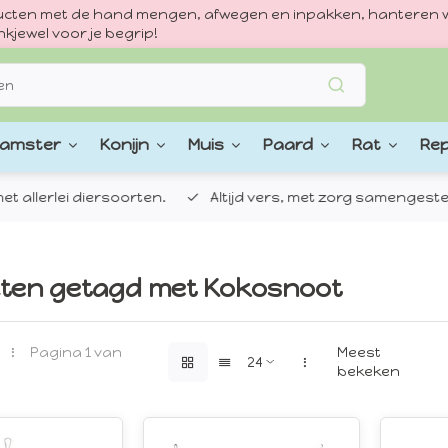
oducten met de hand mengen, afwegen en inpakken, hanteren w
kjewel voor je begrip!
amster
Konijn
Muis
Paard
Rat
Rep
 allerlei diersoorten.
Altijd vers, met zorg samengestel
ten getagd met Kokosnoot
Pagina 1 van
Meest
bekeken