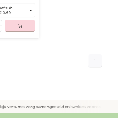
Default
€10,99
1
jd vers, met zorg samengesteld en kwaliteit voorop.
Met 