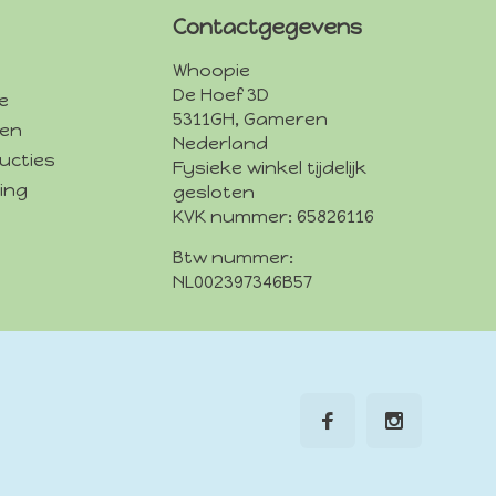
Contactgegevens
Whoopie
De Hoef 3D
e
5311GH, Gameren
den
Nederland
ucties
Fysieke winkel tijdelijk
ing
gesloten
KVK nummer: 65826116
Btw nummer:
NL002397346B57