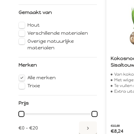
Gemaakt van
Hout
Verschillende materialen
Overige natuurlijke
materialen
Kokosno
Merken
Sisaltou
Van kokosn
Alle merken
Met wilgenten
Trixie
Te vulle
Extra ui
Prijs
€10,99
€0 - €20
€8,24