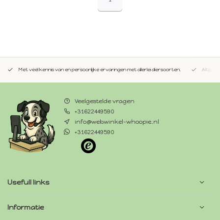
Met veel kennis van en persoonlijke ervaringen met allerlei diersoorten.
Altijd 
Veelgestelde vragen
+31622449590
info@webwinkel-whoopie.nl
+31622449590
Usefull links
Informatie