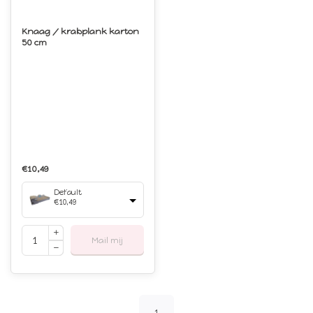
Knaag / krabplank karton
50 cm
€10,49
Default
€10,49
Mail mij
1