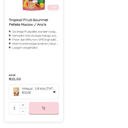
-74%
Tropical Fruit Gourmet
Pellets Macaw / Ara's
De enige fruitpellet zonder toegevoegde suikers of fructose
Gemaakt met stukjes mango, papaja en ananas
Meer dan 99% non-GMO ingrediënten
Geen kunstmatige smaken, kleuren of conserveermiddelen
Laag in vetgehalte
€37,95
€10,00
Inhoud : 1.8 kilo (THT 04-26)
€10,00