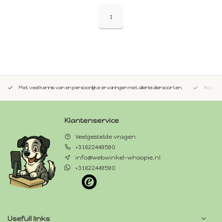
1
Met veel kennis van en persoonlijke ervaringen met allerlei diersoorten.
Altijd 
Klantenservice
Veelgestelde vragen
+31622449590
info@webwinkel-whoopie.nl
+31622449590
Usefull links