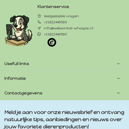
Klantenservice
Veelgestelde vragen
+31622449590
info@webwinkel-whoopie.nl
+31622449590
Usefull links
Informatie
Contactgegevens
Meld je aan voor onze nieuwsbrief en ontvang
natuurlijke tips, aanbiedingen en nieuws over
jouw favoriete dierenproducten!