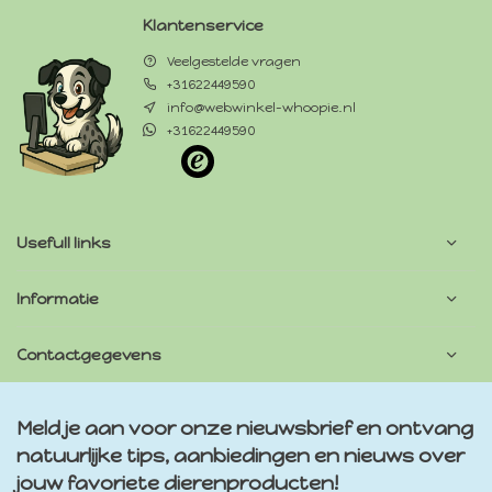
Klantenservice
Veelgestelde vragen
+31622449590
info@webwinkel-whoopie.nl
+31622449590
Usefull links
Informatie
Contactgegevens
Meld je aan voor onze nieuwsbrief en ontvang
natuurlijke tips, aanbiedingen en nieuws over
jouw favoriete dierenproducten!