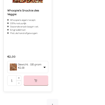
Whoopie's Snackie des
Veggie
Whoopie's eigen recept
100% natuurlijk
Gezonde snack laag in vet
6 ingrediënten
Met de hand afgewogen
€2,00
Gewicht : 100 gram
€2,00
1