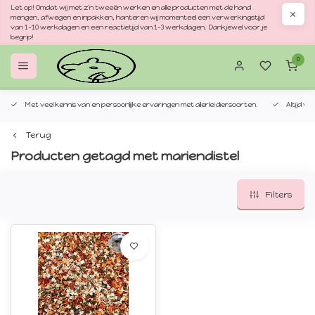
Let op! Omdat wij met z'n tweeën werken en alle producten met de hand
mengen, afwegen en inpakken, hanteren wij momenteel een verwerkingstijd
van 1–10 werkdagen en een reactietijd van 1–3 werkdagen. Dankjewel voor je
begrip!
0
Met veel kennis van en persoonlijke ervaringen met allerlei diersoorten.
Altijd v
Terug
Producten getagd met mariendistel
Filters