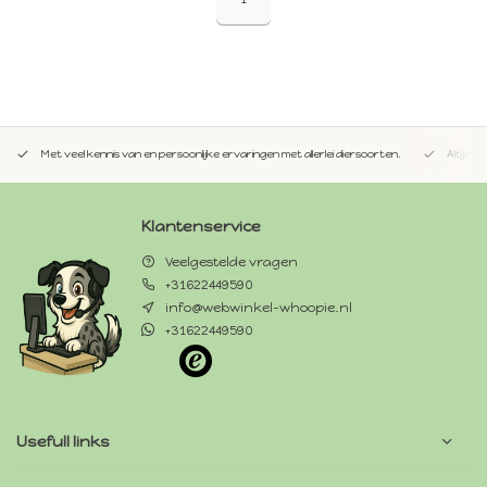
Met veel kennis van en persoonlijke ervaringen met allerlei diersoorten.
Altijd 
Klantenservice
Veelgestelde vragen
+31622449590
info@webwinkel-whoopie.nl
+31622449590
Usefull links