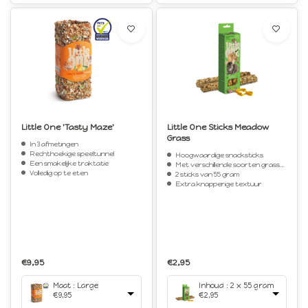
Little One 'Tasty Maze'
Little One Sticks Meadow
Grass
In 3 afmetingen
Rechthoekige speeltunnel
Hoogwaardige snacksticks
Een smakelijke traktatie
Met verschillende soorten grassen
Volledig op te eten
2 sticks van 55 gram
Extra knapperige textuur
€9,95
€2,95
Maat : Large
Inhoud : 2 x 55 gram
€9,95
€2,95