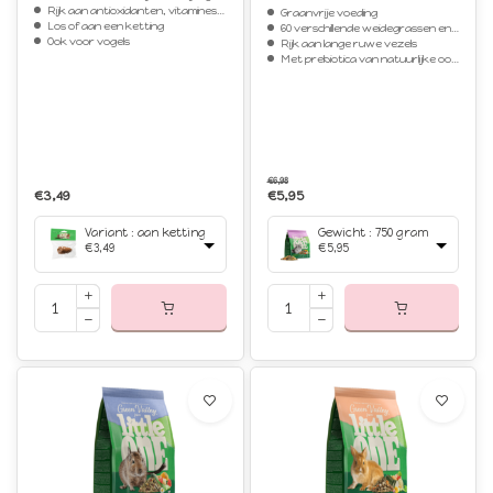
Rijk aan antioxidanten, vitamines en mineralen
Graanvrije voeding
Los of aan een ketting
60 verschillende weidegrassen en kruiden
Ook voor vogels
Rijk aan lange ruwe vezels
Met prebiotica van natuurlijke oorsprong
€6,98
€3,49
€5,95
Variant : aan ketting
Gewicht : 750 gram
€3,49
€5,95