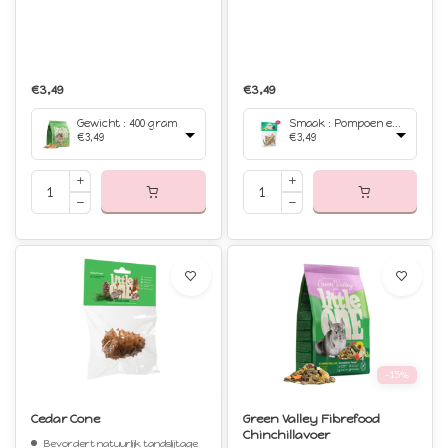
€3,49
€3,49
Gewicht : 400 gram
Smaak : Pompoen en pastinaak 35 gram
€3,49
€3,49
-15%
Cedar Cone
Green Valley Fibrefood
Chinchillavoer
Bevordert natuurlijk tandslijtage