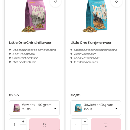
Little One Chinchillavoer
Little One Konijnenvoer
Uitgebalanceerde samenstelling
Uitgebalanceerde samenstelling
Zeer voedzaam
Zeer voedzaam
Goed verteerbaar
Goed verteerbaar
Met hooibrokken
Met hooibrokken
€2,95
€2,95
Gewicht : 400 gram
Gewicht : 400 gram
€2,95
€2,95