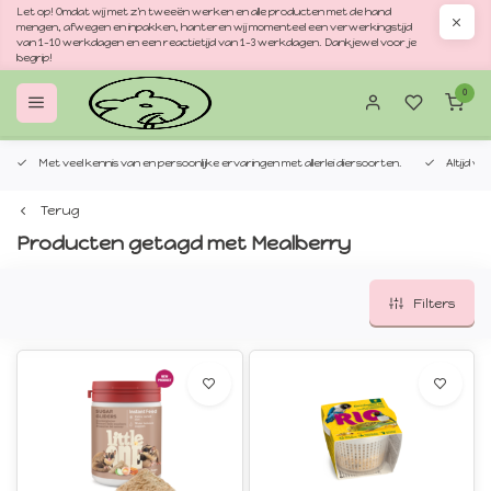
Let op! Omdat wij met z'n tweeën werken en alle producten met de hand
mengen, afwegen en inpakken, hanteren wij momenteel een verwerkingstijd
van 1–10 werkdagen en een reactietijd van 1–3 werkdagen. Dankjewel voor je
begrip!
0
Met veel kennis van en persoonlijke ervaringen met allerlei diersoorten.
Altijd v
Terug
Producten getagd met Mealberry
Filters