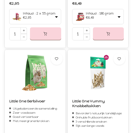
€2,95
€6,49
Inhoud : 2 x 55 gram
Inhoud : 180 gram
€2,95
€6,49
Little One Gerbilvoer
Little One Yummy
Knabbeltakken
Uitgebalanceerde samenstelling
Zeer voedzaam
Bevordert natuurlijk tandslijtage
Goed verteerbaar
Omhulde fruitboomtakken
Met meergranenbrokken
3 verschillende smaken
Rijk aan lange vezels