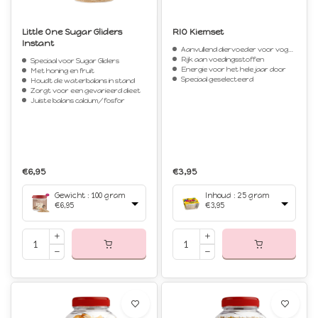
Little One Sugar Gliders
RIO Kiemset
Instant
Aanvullend diervoeder voor vogels
Rijk aan voedingsstoffen
Speciaal voor Sugar Gliders
Energie voor het hele jaar door
Met honing en fruit
Speciaal geselecteerd
Houdt de waterbalans in stand
Zorgt voor een gevarieerd dieet
Juiste balans calcium/fosfor
€6,95
€3,95
Gewicht : 100 gram
Inhoud : 25 gram
€6,95
€3,95