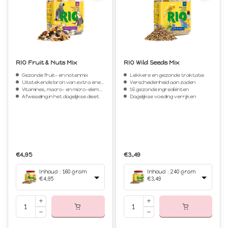
RIO Fruit & Nuts Mix
RIO Wild Seeds Mix
Gezonde fruit- en notenmix
Lekkere en gezonde traktatie
Uitstekende bron van extra energie
Verscheidenheid aan zaden
Vitamines, macro- en micro-elementen
16 gezonde ingrediënten
Afwisseling in het dagelijkse dieet
Dagelijkse voeding verrijken
€4,95
€3,49
Inhoud : 160 gram
Inhoud : 240 gram
€4,95
€3,49