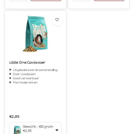
Little One Caviavoer
Uitgebalanceerde samenstelling
Zeer voedzaam
Goed verteerbaar
Met hooibrokken
€2,95
Gewicht : 400 gram
€2,95