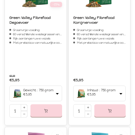
-15%
Green Valley Fibrefood
Green Valley Fibrefood
Degoevoer
Konijnenvoer
Graanvrije voeding
Graanvrije voeding
60 verschillende weidegrassen en kruiden
60 verschillende weidegrassen en kruiden
Rijk aan lange ruwe vezels
Rijk aan lange ruwe vezels
Met prebiotica van natuurlijke oorsprong
Met prebiotica van natuurlijke oorsprong
€6,98
€5,95
€5,95
Gewicht : 750 gram
Inhoud : 750 gram
€5,95
€5,95