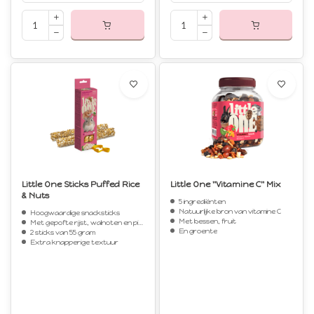
Little One Sticks Puffed Rice
Little One "Vitamine C" Mix
& Nuts
5 ingrediënten
Natuurlijke bron van vitamine C
Hoogwaardige snacksticks
Met bessen, fruit
Met gepofte rijst, walnoten en pinda's
En groente
2 sticks van 55 gram
Extra knapperige textuur