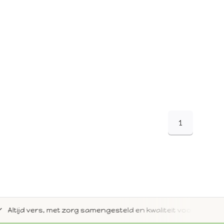
1
jd vers, met zorg samengesteld en kwaliteit voorop.
Met 