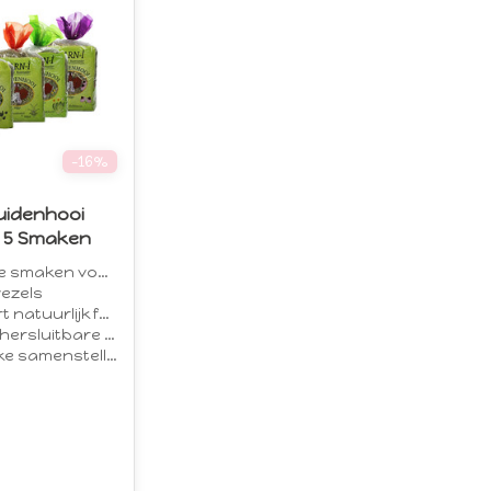
-16%
uidenhooi
- 5 Smaken
aken voor afwisseling
vezels
urlijk foerageergedrag
luitbare verpakking
telling zonder toevoegingen