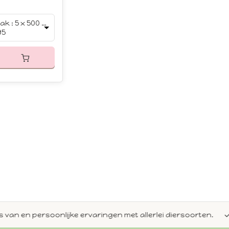
Smaak : 5 x 500 gram
95
en persoonlijke ervaringen met allerlei diersoorten.
Alti