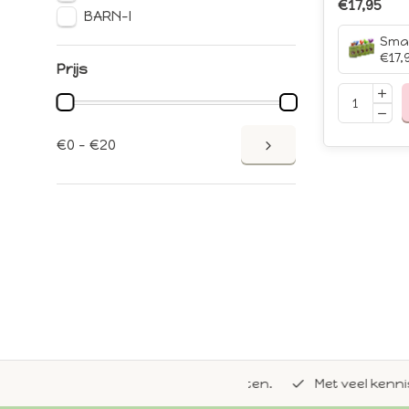
€17,95
BARN-I
€17,
Prijs
€0 - €20
de natuurlijke Whoopie-recepten.
Met veel kennis van 