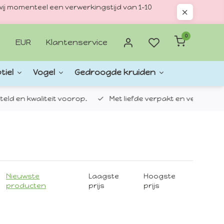
ij momenteel een verwerkingstijd van 1–10
0
EUR
Klantenservice
tiel
Vogel
Gedroogde kruiden
d en kwaliteit voorop.
Met liefde verpakt en verzonden.
Nieuwste
Laagste
Hoogste
producten
prijs
prijs