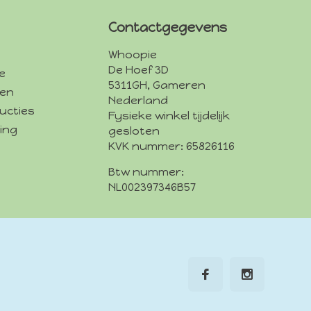
Contactgegevens
Whoopie
De Hoef 3D
e
5311GH, Gameren
den
Nederland
ucties
Fysieke winkel tijdelijk
ing
gesloten
KVK nummer: 65826116
Btw nummer:
NL002397346B57