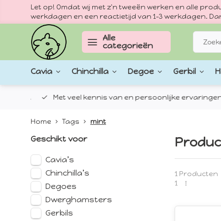
Let op! Omdat wij met z'n tweeën werken en alle pr
werkdagen en een reactietijd van 1–3 werkdagen. Dan
Alle
categorieën
Cavia
Chinchilla
Degoe
Gerbil
H
epten.
Met veel kennis van en persoonlijke ervaringen met
Home
Tags
mint
Geschikt voor
Produc
Cavia’s
Chinchilla’s
1 Producten
1
Degoes
Dwerghamsters
Gerbils