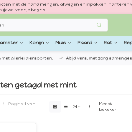
oducten met de hand mengen, afwegen en inpakken, hanteren w
kjewel voor je begrip!
amster
Konijn
Muis
Paard
Rat
Rep
 allerlei diersoorten.
Altijd vers, met zorg samengestel
ten getagd met mint
Pagina 1 van
Meest
bekeken