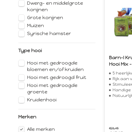
Dwerg- en middelgrote
konijnen
Grote konijnen
Muizen
Syrische hamster
Type hooi
Barn-I Kr
Hooi met gedroogde
Hooi Mix 
bloemen en/of kruiden
5 heerlijke sm
Hooi met gedroogd fruit
Rijk aan 
Stimuleert natu
Hooi met gedroogde
Handige hers
groente
Natuurlijke samens
Kruidenhooi
Merken
Alle merken
€21,45