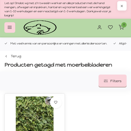
Let op! Omdat wij met z'n tweeën werken en alle producten met de hand
mengen, afwegen en inpakken, hanteren wij momenteel een verwerkingstijd
van 1–10 werkdagen en een reactietijd van 1–3 werkdagen. Dankjewel voor je
begrip!
0
Met veel kennis van en persoonlijke ervaringen met allerlei diersoorten.
Altijd v
Terug
Producten getagd met moerbeibladeren
Filters