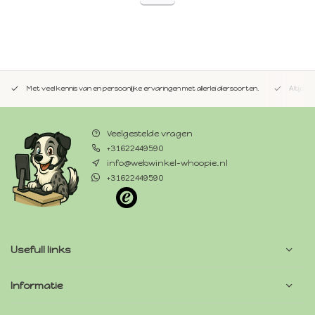
Met veel kennis van en persoonlijke ervaringen met allerlei diersoorten.
Altijd 
Veelgestelde vragen
+31622449590
info@webwinkel-whoopie.nl
+31622449590
Usefull links
Informatie