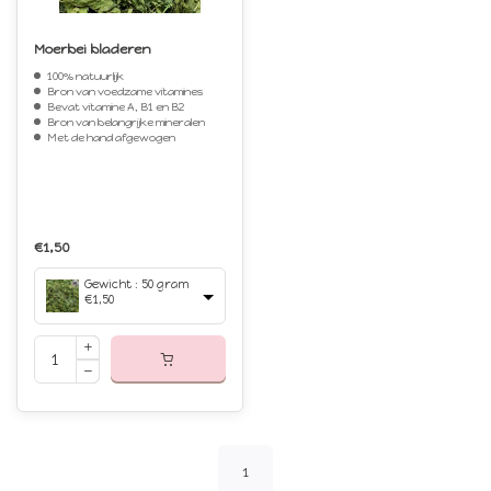
Moerbei bladeren
100% natuurlijk
Bron van voedzame vitamines
Bevat vitamine A, B1 en B2
Bron van belangrijke mineralen
Met de hand afgewogen
€1,50
Gewicht : 50 gram
€1,50
1