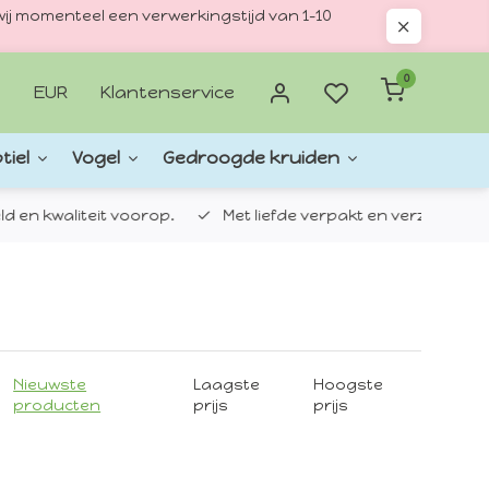
ij momenteel een verwerkingstijd van 1–10
0
EUR
Klantenservice
tiel
Vogel
Gedroogde kruiden
d en kwaliteit voorop.
Met liefde verpakt en verzonden.
Nieuwste
Laagste
Hoogste
producten
prijs
prijs