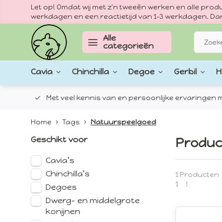
Let op! Omdat wij met z'n tweeën werken en alle pr
werkdagen en een reactietijd van 1–3 werkdagen. Dan
Alle
categorieën
Cavia
Chinchilla
Degoe
Gerbil
H
epten.
Met veel kennis van en persoonlijke ervaringen met
Home
Tags
Natuurspeelgoed
Geschikt voor
Produc
Cavia’s
Chinchilla’s
1 Producten
1
Degoes
Dwerg- en middelgrote
konijnen