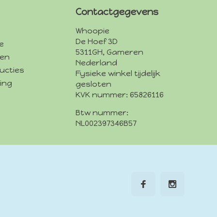
Contactgegevens
Whoopie
De Hoef 3D
e
5311GH, Gameren
den
Nederland
ucties
Fysieke winkel tijdelijk
ing
gesloten
KVK nummer: 65826116
Btw nummer:
NL002397346B57