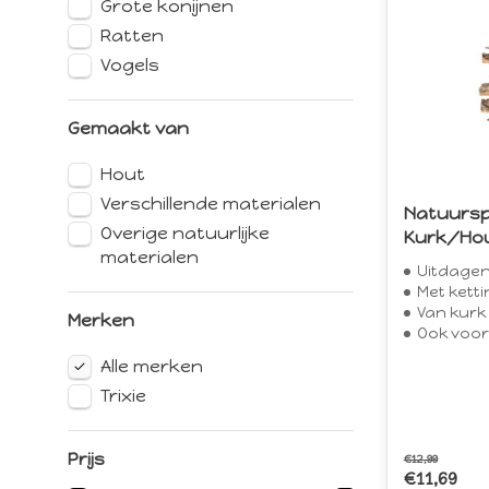
Grote konijnen
Ratten
Vogels
Gemaakt van
Hout
Verschillende materialen
Natuursp
Overige natuurlijke
Kurk/Ho
materialen
Uitdage
Met ketti
Van kurk
Merken
Ook voor
Alle merken
Trixie
Prijs
€12,99
€11,69