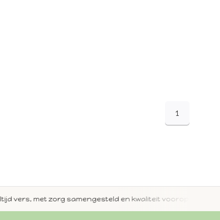
1
jd vers, met zorg samengesteld en kwaliteit voorop.
Met 