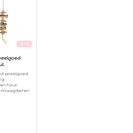
-10%
eelgoed
ut
nd speelgoed
ng
 en hout
 knaagdieren