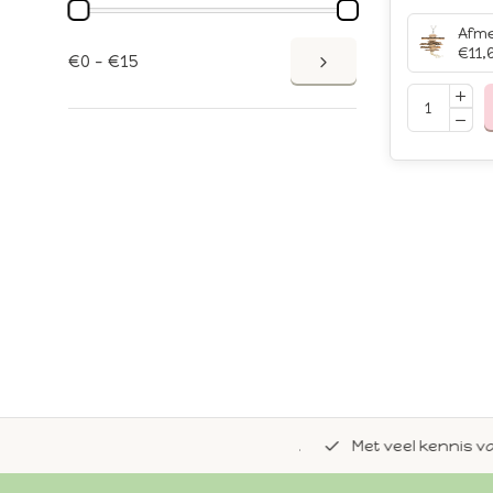
€11,
€0 - €15
de natuurlijke Whoopie-recepten.
Met veel kennis van 