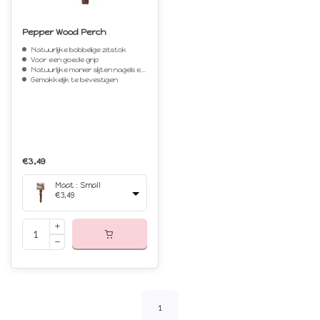
Pepper Wood Perch
Natuurlijke bobbelige zitstok
Voor een goede grip
Natuurlijke manier slijten nagels en snavel
Gemakkelijk te bevestigen
€3,49
Maat : Small
€3,49
1