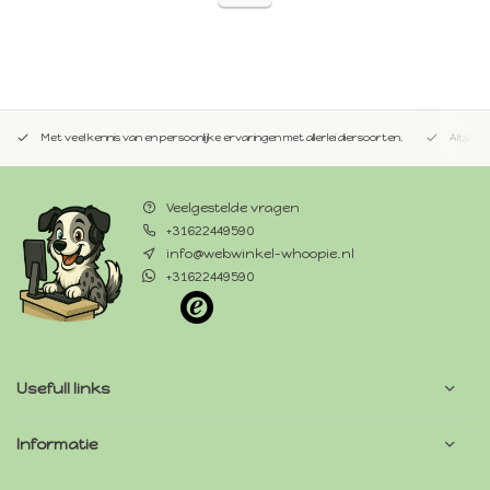
Met veel kennis van en persoonlijke ervaringen met allerlei diersoorten.
Altijd 
Veelgestelde vragen
+31622449590
info@webwinkel-whoopie.nl
+31622449590
Usefull links
Informatie