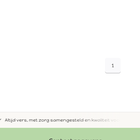
1
jd vers, met zorg samengesteld en kwaliteit voorop.
Met 