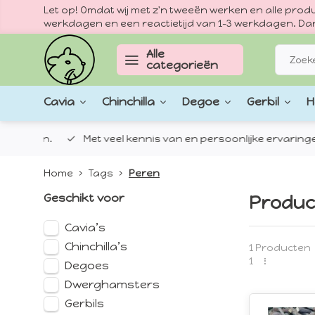
Let op! Omdat wij met z'n tweeën werken en alle pr
werkdagen en een reactietijd van 1–3 werkdagen. Dan
Alle
categorieën
Cavia
Chinchilla
Degoe
Gerbil
H
epten.
Met veel kennis van en persoonlijke ervaringen met
Home
Tags
Peren
Geschikt voor
Produc
Cavia’s
Chinchilla’s
1 Producten
1
Degoes
Dwerghamsters
Gerbils