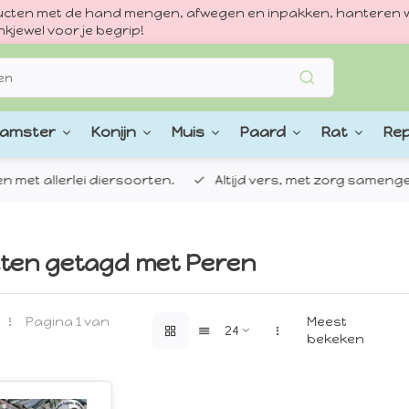
oducten met de hand mengen, afwegen en inpakken, hanteren w
kjewel voor je begrip!
amster
Konijn
Muis
Paard
Rat
Rep
 allerlei diersoorten.
Altijd vers, met zorg samengestel
ten getagd met Peren
Pagina 1 van
Meest
bekeken