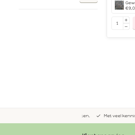
€9,
de natuurlijke Whoopie-recepten.
Met veel kennis van 