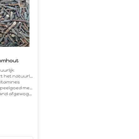
omhout
uurlijk
atuurlijke knaaginstinct
vitamines
lgoed mee te maken
and afgewogen