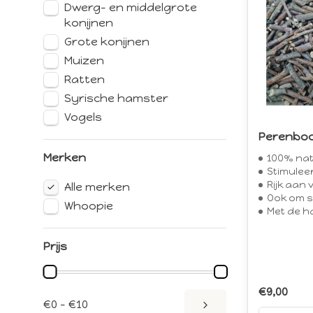
Dwerg- en middelgrote
konijnen
Grote konijnen
Muizen
Ratten
Syrische hamster
Vogels
Perenbo
Merken
100% nat
Stimuleert het n
Rijk aan 
Alle merken
Ook om spee
Whoopie
Met de h
Prijs
€9,00
€0 - €10