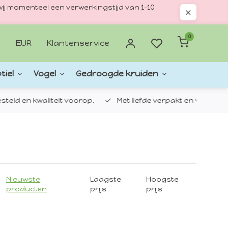
ij momenteel een verwerkingstijd van 1–10
0
EUR
Klantenservice
tiel
Vogel
Gedroogde kruiden
d en kwaliteit voorop.
Met liefde verpakt en verzonden.
Nieuwste
Laagste
Hoogste
producten
prijs
prijs