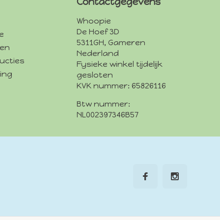
Contactgegevens
Whoopie
De Hoef 3D
e
5311GH, Gameren
den
Nederland
ucties
Fysieke winkel tijdelijk
ing
gesloten
KVK nummer: 65826116
Btw nummer:
NL002397346B57