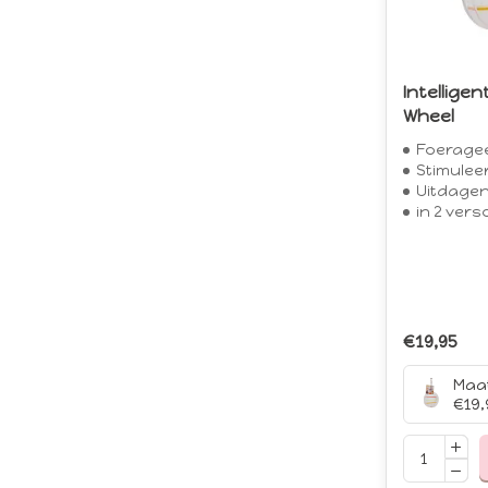
Intelligen
Wheel
Foerageersp
Stimuleer he
Uitdagend
in 2 versc
€19,95
Maat
€19,