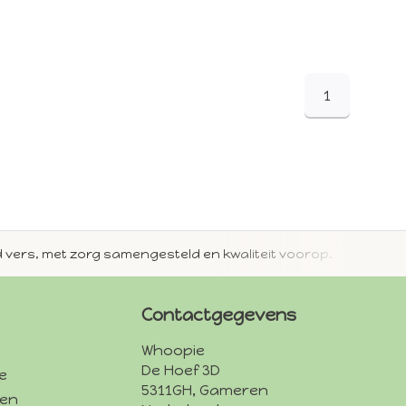
1
jd vers, met zorg samengesteld en kwaliteit voorop.
Met 
Contactgegevens
Whoopie
De Hoef 3D
e
5311GH, Gameren
den