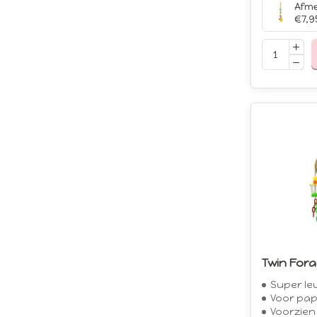
€7,9
Twin For
Super leuk f
Voor papegaaien
Voorzien van 2