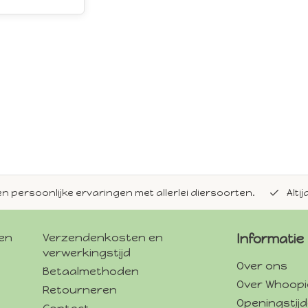
en persoonlijke ervaringen met allerlei diersoorten.
Alti
gen
Verzendenkosten en
Informatie
verwerkingstijd
Over ons
Betaalmethoden
Over Whoopi
Retourneren
Openingstij