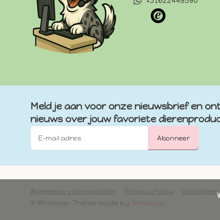
+31622449590
Meld je aan voor onze nieuwsbrief en ont
nieuws over jouw favoriete dierenprodu
Abonneer
Algemene voorwaarden
Privacy Policy
Disclaimer
            Wij slaan cookies op om onze website te verbeteren. Is dat akkoord?

© Whoopie
- Theme made by
Webdinge