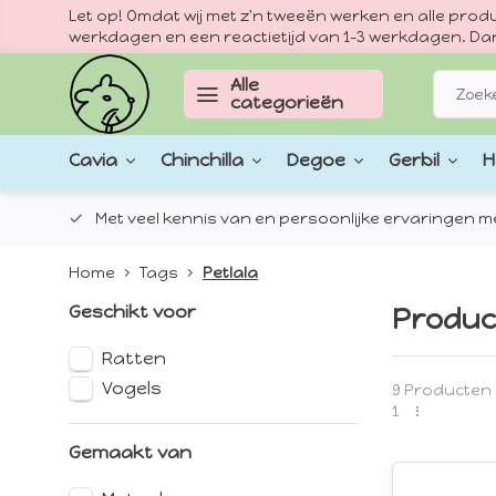
Let op! Omdat wij met z'n tweeën werken en alle pr
werkdagen en een reactietijd van 1–3 werkdagen. Dan
Alle
categorieën
Cavia
Chinchilla
Degoe
Gerbil
H
epten.
Met veel kennis van en persoonlijke ervaringen met
Home
Tags
Petlala
Geschikt voor
Produc
Ratten
Vogels
9 Producten
1
Gemaakt van