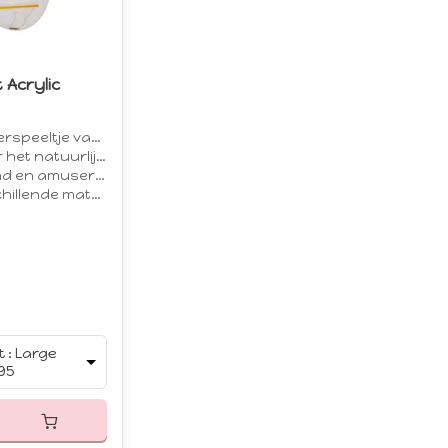
t Acrylic
eeltje van acryl
t natuurlijk gedrag
 en amuserend
hillende maten
 : Large
95