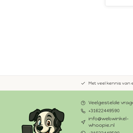
de natuurlijke Whoopie-recepten.
Met veel kennis van 
Veelgestelde vra
+31622449590
info@webwinkel-
whoopie.nl