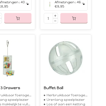
Afmetingen : 40 x 7 cm
Afmetingen : 46 x 6.3 cm
€8,95
€9,95
 3 Drawers
Buffet Ball
kbaar foerageer speeltje
Herbruikbaar foerageer speeltje
ang speelplezier
Urenlang speelplezier
makkelijk te vullen
Los of aan een ketting