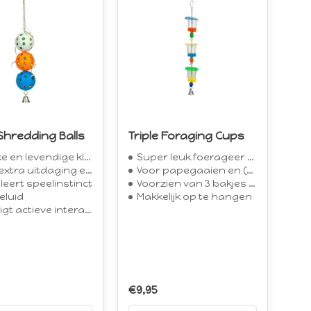
 Shredding Balls
Triple Foraging Cups
e en levendige kleuren
Super leuk foerageer speelgoed
tra uitdaging en plezier
Voor papegaaien en (grote) parkieten
leert speelinstinct
Voorzien van 3 bakjes aan kettingen
eluid
Makkelijk op te hangen
ctieve interactie en exploratie
€9,95