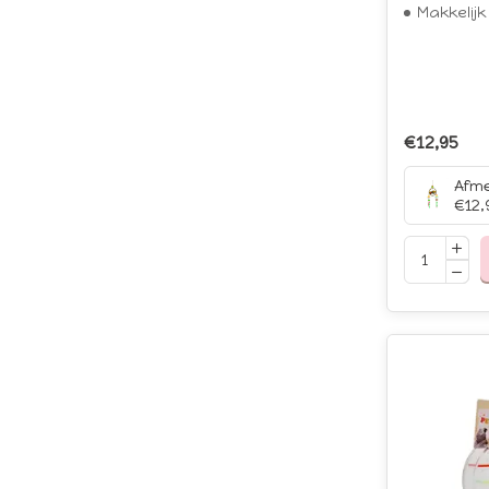
Makkelij
€12,95
€12,