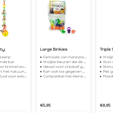
rty
Large Binkies
Triple
ntwerp
Gemaakt van hard plastic
Vrolijk
nde bal
Vrolijke kleuren die de aandacht van vogels trekken
Voor ex
or kromsnavels
Ideaal voor creatief gebruik bij het maken van eigen speelgoed
Stimu
atuurlijke speelinstinct
Kan ook los gegeven worden voor onmiddellijke speelfun
Met g
oor extra speelplezier
Compatibel met kleine tot grote papegaaien en parkieten
Moedigt a
€5,95
€8,95