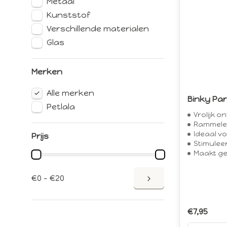
Metaal
Kunststof
Verschillende materialen
Glas
Merken
Alle merken
Binky Pa
Petlala
Vrolijk o
Rammele
Ideaal vo
Prijs
Stimuleert het n
Maakt geluid v
€0 - €20
€7,95