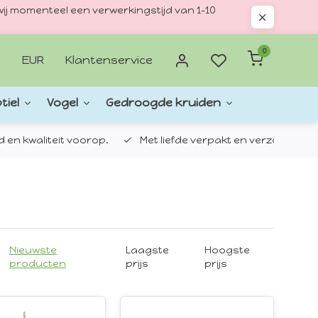
ij momenteel een verwerkingstijd van 1–10
0
EUR
Klantenservice
tiel
Vogel
Gedroogde kruiden
d en kwaliteit voorop.
Met liefde verpakt en verzonden.
Nieuwste
Laagste
Hoogste
producten
prijs
prijs