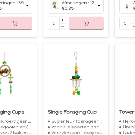
Afmetingen : 39 x 9 cm
Afmetingen : 12 stuks van 4 x 2 cm
5
€5,95
aging Cups
Single Foraging Cup
Tower
oerageer speelgoed
Super leuk foerageer speelgoed
Herbrui
 en (grote) parkieten
Voor alle soorten parkieten en kleine papegaaien
Urenl
 bakjes aan kettingen
Voorzien van 1 bakje aan ketting
Lades 