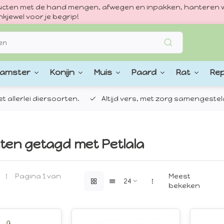
oducten met de hand mengen, afwegen en inpakken, hanteren w
kjewel voor je begrip!
amster
Konijn
Muis
Paard
Rat
Rep
 allerlei diersoorten.
Altijd vers, met zorg samengestel
ten getagd met Petlala
Pagina 1 van
Meest
bekeken