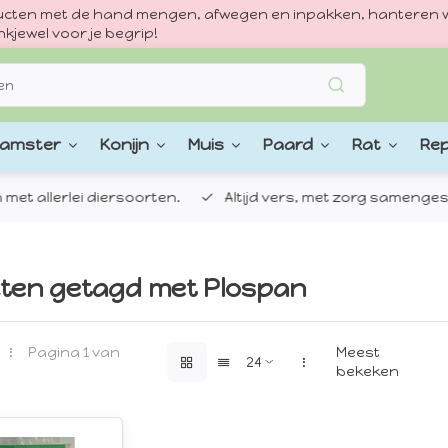
oducten met de hand mengen, afwegen en inpakken, hanteren w
kjewel voor je begrip!
amster
Konijn
Muis
Paard
Rat
Rep
 allerlei diersoorten.
Altijd vers, met zorg samengestel
ten getagd met Plospan
Pagina 1 van
Meest
bekeken