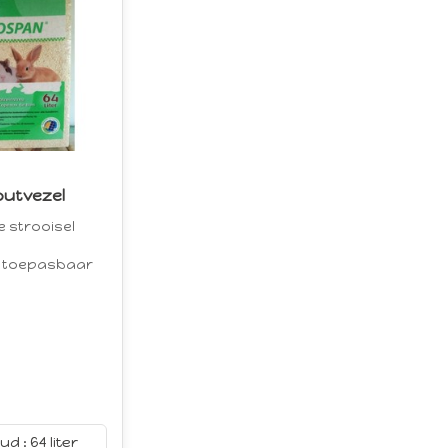
outvezel
e strooisel
ig toepasbaar
d : 64 liter