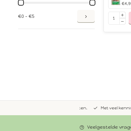
€4,9
€0 - €5
de natuurlijke Whoopie-recepten.
Met veel kennis van 
Veelgestelde vra