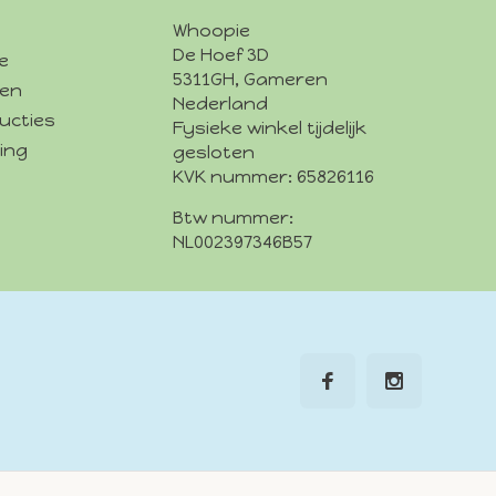
Whoopie
De Hoef 3D
e
5311GH, Gameren
den
Nederland
ucties
Fysieke winkel tijdelijk
ing
gesloten
KVK nummer: 65826116
Btw nummer:
NL002397346B57