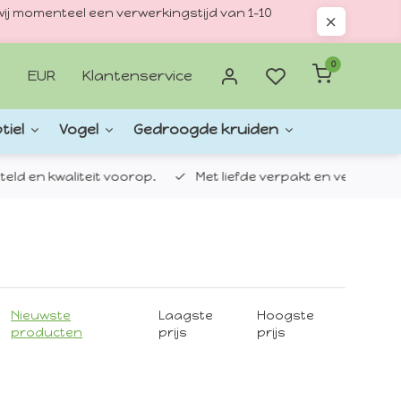
ij momenteel een verwerkingstijd van 1–10
0
EUR
Klantenservice
tiel
Vogel
Gedroogde kruiden
d en kwaliteit voorop.
Met liefde verpakt en verzonden.
Nieuwste
Laagste
Hoogste
producten
prijs
prijs