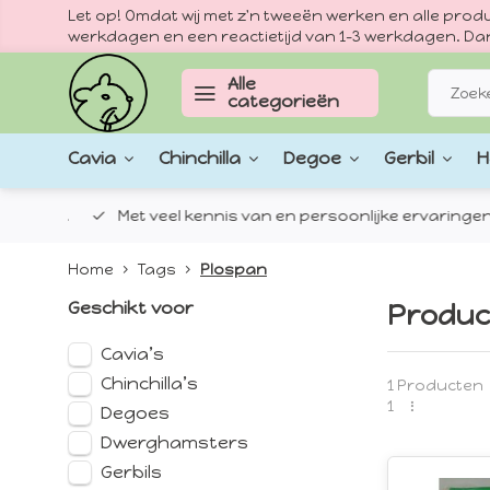
Let op! Omdat wij met z'n tweeën werken en alle pr
werkdagen en een reactietijd van 1–3 werkdagen. Dan
Alle
categorieën
Cavia
Chinchilla
Degoe
Gerbil
H
epten.
Met veel kennis van en persoonlijke ervaringen met
Home
Tags
Plospan
Geschikt voor
Produc
Cavia’s
Chinchilla’s
1 Producten
1
Degoes
Dwerghamsters
Gerbils