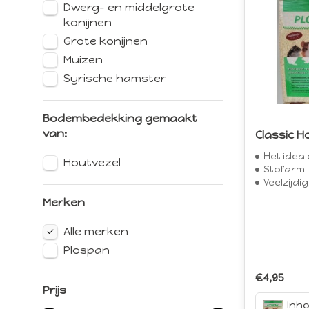
Dwerg- en middelgrote
konijnen
Grote konijnen
Muizen
Syrische hamster
Bodembedekking gemaakt
van:
Classic H
Het ideal
Houtvezel
Stofarm
Veelzijd
Merken
Alle merken
Plospan
€4,95
Prijs
Inhou