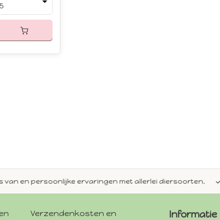
5
en persoonlijke ervaringen met allerlei diersoorten.
Alti
gen
Verzendenkosten en
Informatie