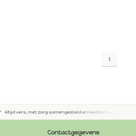
1
jd vers, met zorg samengesteld en kwaliteit voorop.
Met 
Contactgegevens