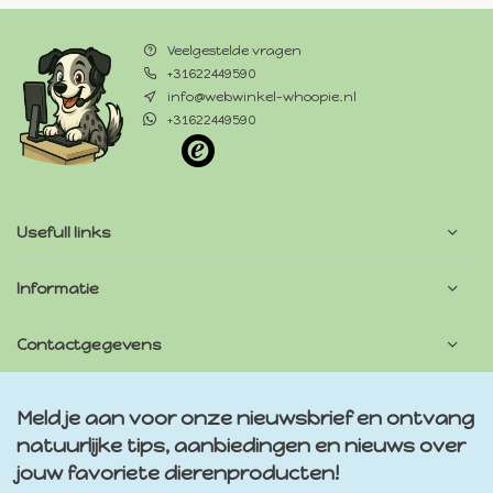
Veelgestelde vragen
+31622449590
info@webwinkel-whoopie.nl
+31622449590
Usefull links
Informatie
Contactgegevens
Meld je aan voor onze nieuwsbrief en ontvang
natuurlijke tips, aanbiedingen en nieuws over
jouw favoriete dierenproducten!