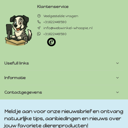
Klantenservice
Veelgestelde vragen
+31622449590
info@webwinkel-whoopie.nl
+31622449590
Usefull links
Informatie
Contactgegevens
Meld je aan voor onze nieuwsbrief en ontvang
natuurlijke tips, aanbiedingen en nieuws over
jouw favoriete dierenproducten!