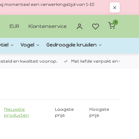
ij momenteel een verwerkingstijd van 1–10
0
EUR
Klantenservice
tiel
Vogel
Gedroogde kruiden
d en kwaliteit voorop.
Met liefde verpakt en verzonden.
Nieuwste
Laagste
Hoogste
producten
prijs
prijs