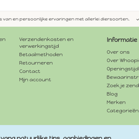
en persoonlijke ervaringen met allerlei diersoorten.
Alti
gen
Verzendenkosten en
Informatie
verwerkingstijd
Over ons
Betaalmethoden
Over Whoopi
Retourneren
Openingstij
Contact
Bewaarinstr
Mijn account
Zoek je zend
Blog
Merken
Categorieën
vang natuurlijke tips, aanbiedingen en