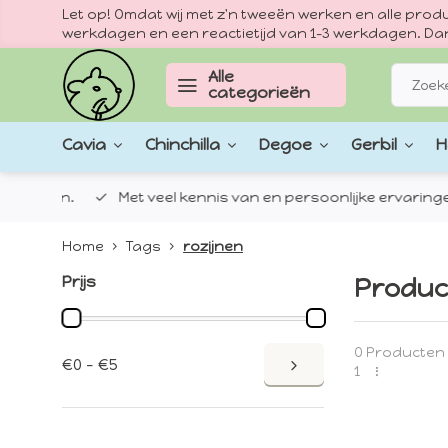
Let op! Omdat wij met z'n tweeën werken en alle pr
werkdagen en een reactietijd van 1–3 werkdagen. Dan
Alle
categorieën
Cavia
Chinchilla
Degoe
Gerbil
H
epten.
Met veel kennis van en persoonlijke ervaringen met
Home
Tags
rozijnen
Prijs
Produc
0 Producten
€0 - €5
1