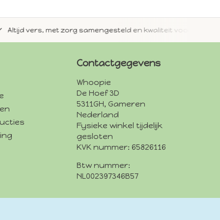
jd vers, met zorg samengesteld en kwaliteit voorop.
Met 
Contactgegevens
Whoopie
De Hoef 3D
e
5311GH, Gameren
den
Nederland
ucties
Fysieke winkel tijdelijk
ing
gesloten
KVK nummer: 65826116
Btw nummer:
NL002397346B57