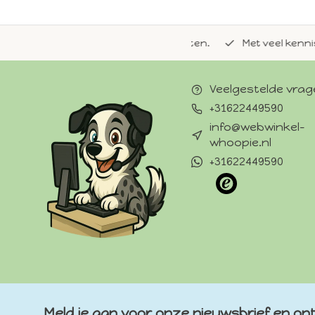
de natuurlijke Whoopie-recepten.
Met veel kennis van 
Veelgestelde vra
+31622449590
info@webwinkel-
whoopie.nl
+31622449590
Meld je aan voor onze nieuwsbrief en ont