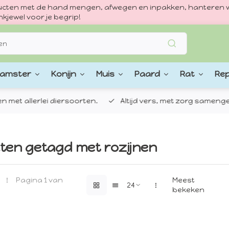
oducten met de hand mengen, afwegen en inpakken, hanteren w
kjewel voor je begrip!
amster
Konijn
Muis
Paard
Rat
Rep
 allerlei diersoorten.
Altijd vers, met zorg samengestel
ten getagd met rozijnen
Pagina 1 van
Meest
bekeken