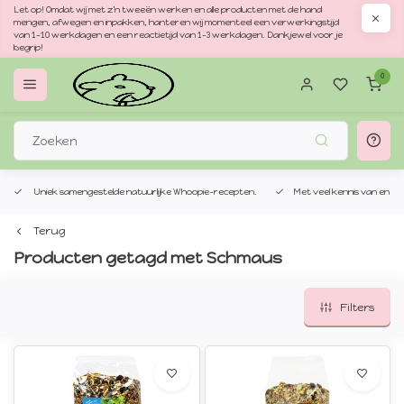
Let op! Omdat wij met z'n tweeën werken en alle producten met de hand
mengen, afwegen en inpakken, hanteren wij momenteel een verwerkingstijd
van 1–10 werkdagen en een reactietijd van 1–3 werkdagen. Dankjewel voor je
begrip!
0
Uniek samengestelde natuurlijke Whoopie-recepten.
Met veel kennis van en per
Terug
Producten getagd met Schmaus
Filters