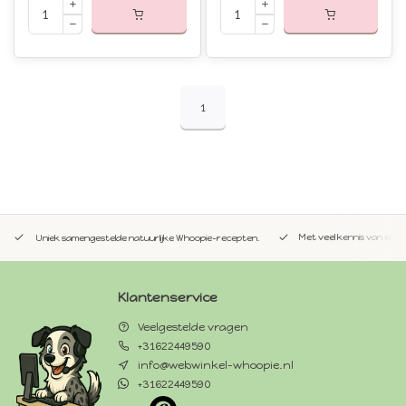
1
Met veel kennis van en pe
Uniek samengestelde natuurlijke Whoopie-recepten.
Klantenservice
Veelgestelde vragen
+31622449590
info@webwinkel-whoopie.nl
+31622449590