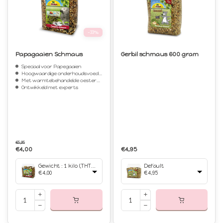
-33%
Papagaaien Schmaus
Gerbil schmaus 600 gram
Speciaal voor Papegaaien
Hoogwaardige onderhoudsvoeding
Met warmtebehandelde oesterschelpen
Ontwikkeld met experts
€5,95
€4,00
€4,95
Gewicht : 1 kilo (THT 08-2026)
Default
€4,00
€4,95