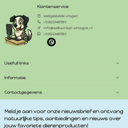
Klantenservice
Veelgestelde vragen
+31622449590
info@webwinkel-whoopie.nl
+31622449590
Usefull links
Informatie
Contactgegevens
Meld je aan voor onze nieuwsbrief en ontvang
natuurlijke tips, aanbiedingen en nieuws over
jouw favoriete dierenproducten!