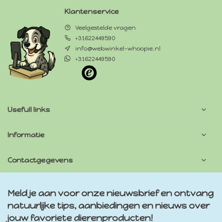
Klantenservice
Veelgestelde vragen
+31622449590
info@webwinkel-whoopie.nl
+31622449590
Usefull links
Informatie
Contactgegevens
Meld je aan voor onze nieuwsbrief en ontvang
natuurlijke tips, aanbiedingen en nieuws over
jouw favoriete dierenproducten!