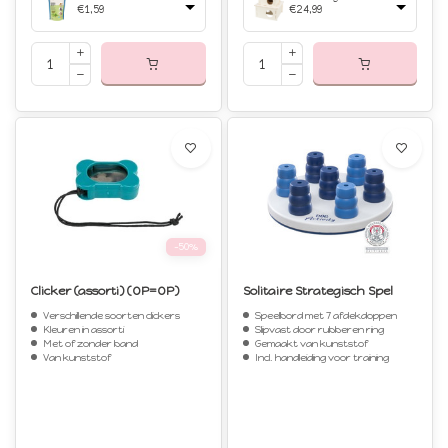
€1,59
€24,99
-50%
Clicker (assorti) (OP=OP)
Solitaire Strategisch Spel
Verschillende soorten clickers
Speelbord met 7 afdekdoppen
Kleuren in assorti
Slipvast door rubberen ring
Met of zonder band
Gemaakt van kunststof
Van kunststof
Incl. handleiding voor training