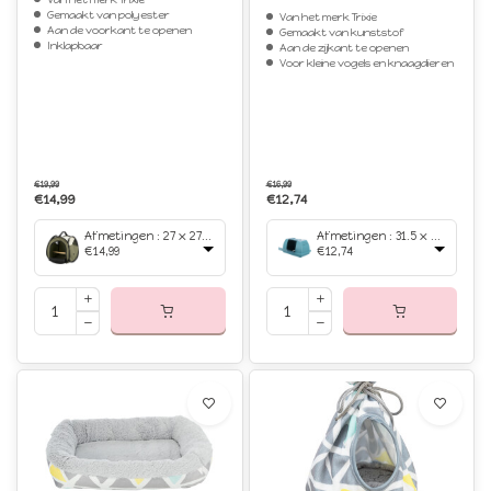
Gemaakt van polyester
Van het merk Trixie
Aan de voorkant te openen
Gemaakt van kunststof
Inklapbaar
Aan de zijkant te openen
Voor kleine vogels en knaagdieren
€19,99
€16,99
€14,99
€12,74
Afmetingen : 27 x 27 x 32 cm
Afmetingen : 31.5 x 20.5 x 17 cm
€14,99
€12,74