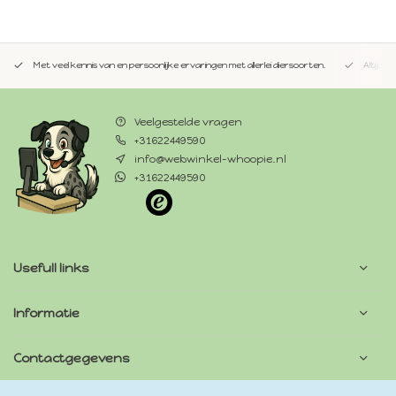
Met veel kennis van en persoonlijke ervaringen met allerlei diersoorten.
Altijd 
Veelgestelde vragen
+31622449590
info@webwinkel-whoopie.nl
+31622449590
Usefull links
Informatie
Contactgegevens