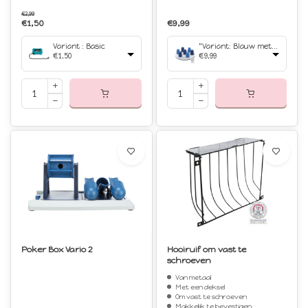
€2,99
€1,50
€9,99
Variant : Basic
"Variant: Blauw met wit","Afmetingen: Ø 20 cm"
€1,50
€9,99
Poker Box Vario 2
Hooiruif om vast te
schroeven
Van metaal
Met een deksel
Om vast te schroeven
Makkelijk te bevestigen