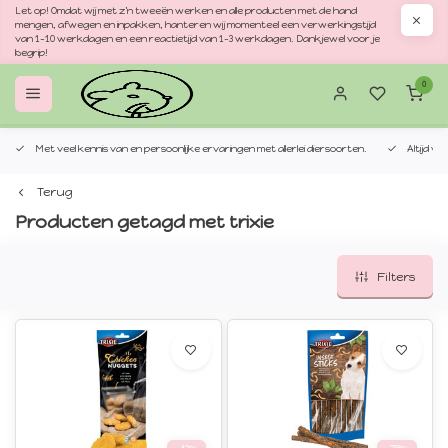
Let op! Omdat wij met z'n tweeën werken en alle producten met de hand
mengen, afwegen en inpakken, hanteren wij momenteel een verwerkingstijd
van 1–10 werkdagen en een reactietijd van 1–3 werkdagen. Dankjewel voor je
begrip!
0
Met veel kennis van en persoonlijke ervaringen met allerlei diersoorten.
Altijd v
Terug
Producten getagd met trixie
Filters