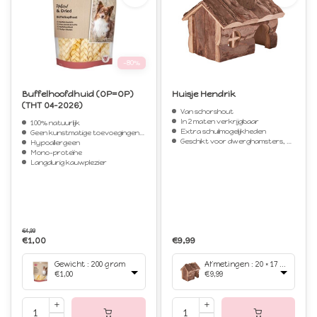
-80%
Buffelhoofdhuid (OP=OP)
Huisje Hendrik
(THT 04-2026)
Van schorshout
In 2 maten verkrijgbaar
100% natuurlijk
Extra schuilmogelijkheden
Geen kunstmatige toevoegingen of conserveermiddelen
Geschikt voor dwerghamsters, muizen en gerbils
Hypoallergeen
Mono-proteïne
Langdurig kauwplezier
€4,99
€1,00
€9,99
Gewicht : 200 gram
Afmetingen : 20 × 17 × 12 cm
€1,00
€9,99