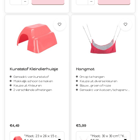
Kunststof Kleindierhuisje
Hangmat
Gemaakt van kunststof
Om op te hangen
Makkelijk schoon te maken
Keuze uit diverse kleuren
Keuze uit 4 kleuren
Blauw, groen of roze
2 verschillende afmetingen
Gemaakt van katoen/schapenvacht look (polyester)
€4,49
€5,99
"Maat: 23 x 26 x 15 cm","Kleur: Groen"
"Maat: 30 x 30 cm","Kleur: Roze"