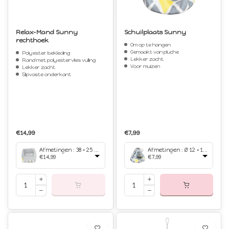
Relax-Mand Sunny
Schuilplaats Sunny
rechthoek
Om op te hangen
Gemaakt van pluche
Polyester bekleding
Lekker zacht
Rand met polyestervlies vulling
Voor muizen
Lekker zacht
Slipvaste onderkant
€14,99
€7,99
Afmetingen : 38 × 25 × 7 cm
Afmetingen : Ø 12 × 17 cm
€14,99
€7,99