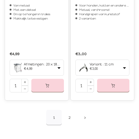
Van metaal
Voor honden, katten en andere kleindieren
Met een deksel
Metaal, verchroomd
Om op te hangen in tralies
Handgrepen van kunststof
Makkelijk te bevestigen
2 varianten
€4,99
€3,00
Afmetingen : 20 x 18 x 12 cm
Variant : 11 cm
€4,99
€3,00
1
2