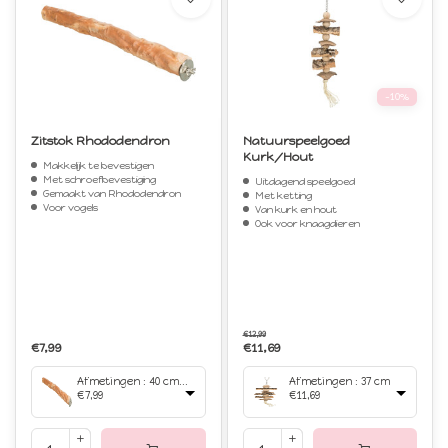
-10%
Zitstok Rhododendron
Natuurspeelgoed
Kurk/Hout
Makkelijk te bevestigen
Met schroefbevestiging
Uitdagend speelgoed
Gemaakt van Rhododendron
Met ketting
Voor vogels
Van kurk en hout
Ook voor knaagdieren
€12,99
€7,99
€11,69
Afmetingen : 40 cm/Ø 3.5 cm
Afmetingen : 37 cm
€7,99
€11,69