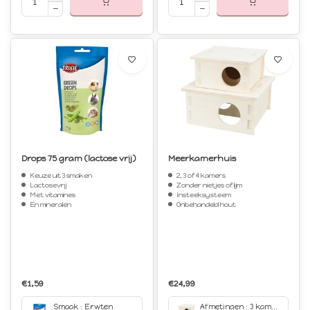
Drops 75 gram (lactose vrij)
Meerkamerhuis
Keuze uit 3 smaken
2, 3 of 4 kamers
Lactosevrij
Zonder nietjes of lijm
Met vitamines
Insteeksysteem
En mineralen
Onbehandeld hout
€1,59
€24,99
Smaak : Erwten
Afmetingen : 3 kamers 30 x 30 x 12 cm