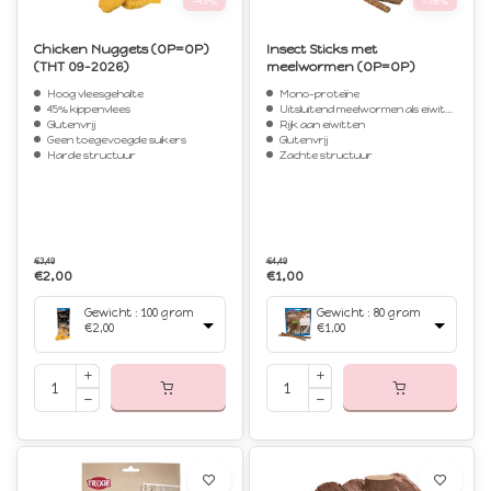
-43%
-78%
Chicken Nuggets (OP=OP)
Insect Sticks met
(THT 09-2026)
meelwormen (OP=OP)
Hoog vleesgehalte
Mono-proteïne
45% kippenvlees
Uitsluitend meelwormen als eiwitbron
Glutenvrij
Rijk aan eiwitten
Geen toegevoegde suikers
Glutenvrij
Harde structuur
Zachte structuur
€3,49
€4,49
€2,00
€1,00
Gewicht : 100 gram
Gewicht : 80 gram
€2,00
€1,00