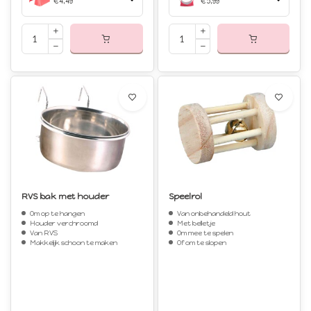
€4,49
€5,99
RVS bak met houder
Speelrol
Om op te hangen
Van onbehandeld hout
Houder verchroomd
Met belletje
Van RVS
Om mee te spelen
Makkelijk schoon te maken
Of om te slopen