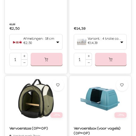
€2,99
€2,50
€14,39
Afmetingen : 18 cm
Variant : 4 tralie componenten
€2,50
€14,39
-25%
-25%
Vervoerstas (OP=OP)
Vervoersbox (voor vogels)
(OP=OP)
Van het merk Trixie