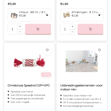
€5,99
€1,99
Inhoud : 600 ml / Ø 12 cm
Afmetingen : Ø 3.5 x 5 cm
€5,99
€1,99
-16%
Christmas Speelrol (OP=OP)
Uitbreidingselementen voor
indoor ren
Speciaal voor kerst
Van 100 % natuurlijk materiaal
Geschikt voor indoor ren
Met papiergaren omwikkeld
4 x tralie componenten van 35 x 35 cm
Ook voor vogels
OF 4 x kunststof componenten van 35 x 35 cm
incl. bevestigingsmateriaal