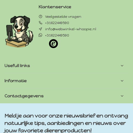
Klantenservice
Veelgestelde vragen
+31622449590
info@webwinkel-whoopie.nl
+31622449590
Usefull links
Informatie
Contactgegevens
Meld je aan voor onze nieuwsbrief en ontvang
natuurlijke tips, aanbiedingen en nieuws over
jouw favoriete dierenproducten!