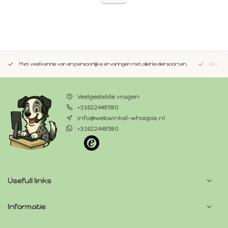
Met veel kennis van en persoonlijke ervaringen met allerlei diersoorten.
Altijd 
Veelgestelde vragen
+31622449590
info@webwinkel-whoopie.nl
+31622449590
Usefull links
Informatie