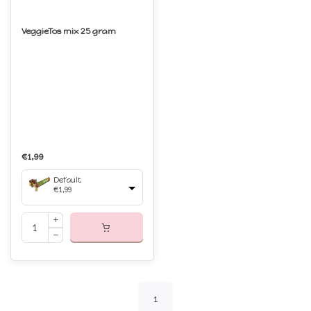
VeggieTos mix 25 gram
€1,99
Default
€1,99
1