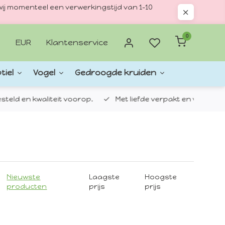
ij momenteel een verwerkingstijd van 1–10
0
EUR
Klantenservice
tiel
Vogel
Gedroogde kruiden
d en kwaliteit voorop.
Met liefde verpakt en verzonden.
Nieuwste
Laagste
Hoogste
producten
prijs
prijs