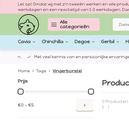
Let op! Omdat wij met z'n tweeën werken en alle pr
werkdagen en een reactietijd van 1–3 werkdagen. Dan
Alle
categorieën
Cavia
Chinchilla
Degoe
Gerbil
H
epten.
Met veel kennis van en persoonlijke ervaringen met
Home
Tags
Vingerborstel
Prijs
Produc
0 Producten
€0 - €5
1