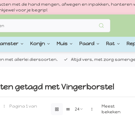
oducten met de hand mengen, afwegen en inpakken, hanteren w
kjewel voor je begrip!
amster
Konijn
Muis
Paard
Rat
Rep
 allerlei diersoorten.
Altijd vers, met zorg samengestel
ten getagd met Vingerborstel
Pagina 1 van
Meest
bekeken