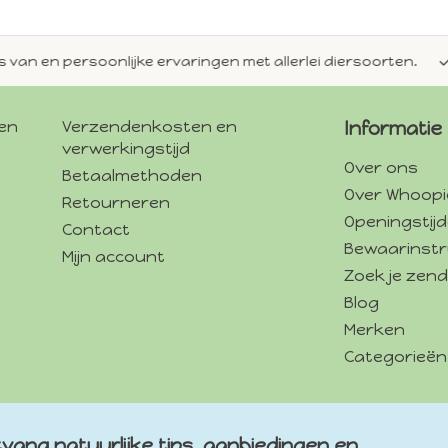
en persoonlijke ervaringen met allerlei diersoorten.
Alti
gen
Verzendenkosten en
Informatie
verwerkingstijd
Over ons
Betaalmethoden
Over Whoopi
Retourneren
Openingstij
Contact
Bewaarinstr
Mijn account
Zoek je zend
Blog
Merken
Categorieën
vang natuurlijke tips, aanbiedingen en