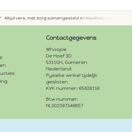
jd vers, met zorg samengesteld en kwaliteit voorop.
Met 
Contactgegevens
Whoopie
De Hoef 3D
e
5311GH, Gameren
den
Nederland
ucties
Fysieke winkel tijdelijk
ing
gesloten
KVK nummer: 65826116
Btw nummer:
NL002397346B57