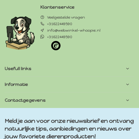
Klantenservice
Veelgestelde vragen
+31622449590
info@webwinkel-whoopie.nl
+31622449590
Usefull links
Informatie
Contactgegevens
Meld je aan voor onze nieuwsbrief en ontvang
natuurlijke tips, aanbiedingen en nieuws over
jouw favoriete dierenproducten!