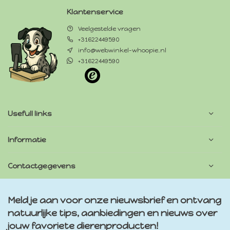
Klantenservice
Veelgestelde vragen
+31622449590
info@webwinkel-whoopie.nl
+31622449590
Usefull links
Informatie
Contactgegevens
Meld je aan voor onze nieuwsbrief en ontvang
natuurlijke tips, aanbiedingen en nieuws over
jouw favoriete dierenproducten!