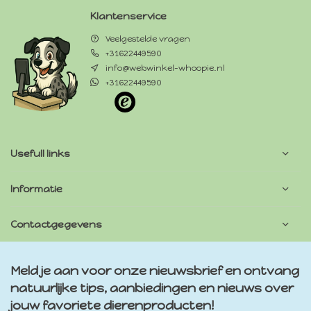
Klantenservice
Veelgestelde vragen
+31622449590
info@webwinkel-whoopie.nl
+31622449590
Usefull links
Informatie
Contactgegevens
Meld je aan voor onze nieuwsbrief en ontvang
natuurlijke tips, aanbiedingen en nieuws over
jouw favoriete dierenproducten!