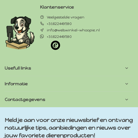
Klantenservice
Veelgestelde vragen
+31622449590
info@webwinkel-whoopie.nl
+31622449590
Usefull links
Informatie
Contactgegevens
Meld je aan voor onze nieuwsbrief en ontvang
natuurlijke tips, aanbiedingen en nieuws over
jouw favoriete dierenproducten!