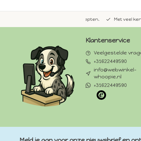
de natuurlijke Whoopie-recepten.
Met veel kennis van 
Klantenservice
Veelgestelde vra
+31622449590
info@webwinkel-
whoopie.nl
+31622449590
Meld je aan voor onze nieuwsbrief en ont