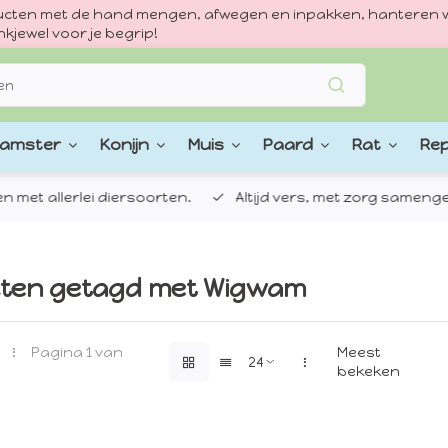
oducten met de hand mengen, afwegen en inpakken, hanteren w
kjewel voor je begrip!
amster
Konijn
Muis
Paard
Rat
Rep
 allerlei diersoorten.
Altijd vers, met zorg samengestel
ten getagd met Wigwam
Pagina 1 van
Meest
bekeken