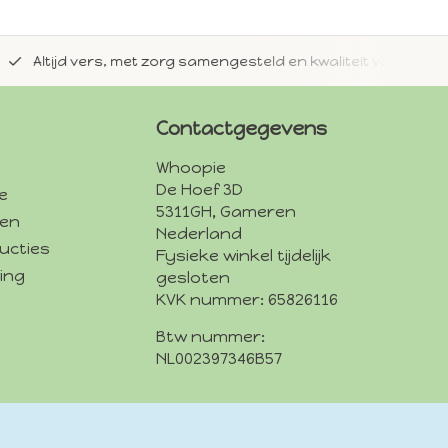
jd vers, met zorg samengesteld en kwaliteit voorop.
Met 
Contactgegevens
Whoopie
De Hoef 3D
e
5311GH, Gameren
den
Nederland
ucties
Fysieke winkel tijdelijk
ing
gesloten
KVK nummer: 65826116
Btw nummer:
NL002397346B57