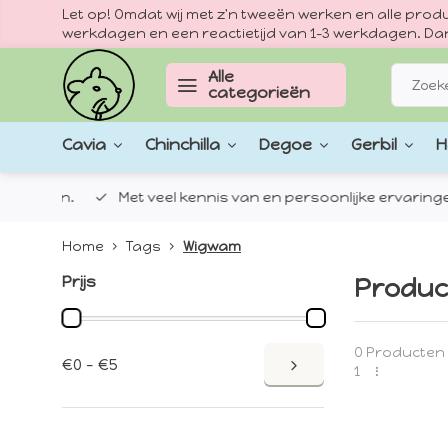
Let op! Omdat wij met z'n tweeën werken en alle pr
werkdagen en een reactietijd van 1–3 werkdagen. Dan
Alle
categorieën
Cavia
Chinchilla
Degoe
Gerbil
H
epten.
Met veel kennis van en persoonlijke ervaringen met
Home
Tags
Wigwam
Prijs
Produc
0 Producten
€0 - €5
1