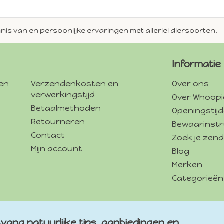
en persoonlijke ervaringen met allerlei diersoorten.
Alti
Informatie
gen
Verzendenkosten en
Over ons
verwerkingstijd
Over Whoopi
Betaalmethoden
Openingstij
Retourneren
Bewaarinstr
Contact
Zoek je zend
Mijn account
Blog
Merken
Categorieën
vang natuurlijke tips, aanbiedingen en