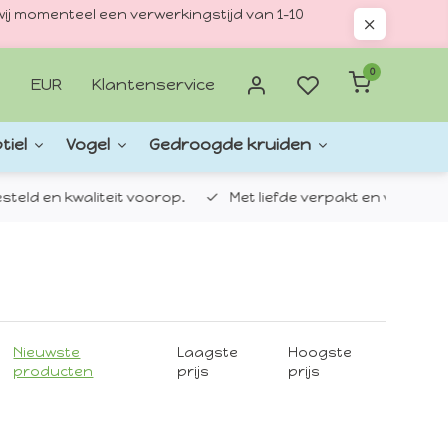
ij momenteel een verwerkingstijd van 1–10
0
EUR
Klantenservice
tiel
Vogel
Gedroogde kruiden
d en kwaliteit voorop.
Met liefde verpakt en verzonden.
Nieuwste
Laagste
Hoogste
producten
prijs
prijs