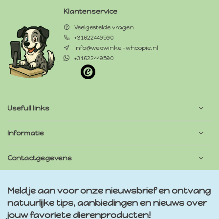
Klantenservice
Veelgestelde vragen
+31622449590
info@webwinkel-whoopie.nl
+31622449590
Usefull links
Informatie
Contactgegevens
Meld je aan voor onze nieuwsbrief en ontvang
natuurlijke tips, aanbiedingen en nieuws over
jouw favoriete dierenproducten!