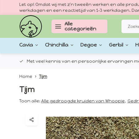
Let op! Omdat wij met z'n tweeën werken en alle pr
werkdagen en een reactietijd van 1–3 werkdagen. Dan
Alle
categorieën
Cavia
Chinchilla
Degoe
Gerbil
H
epten.
Met veel kennis van en persoonlijke ervaringen met
Home
Tijm
Tijm
Toon alle:
Alle gedroogde kruiden van Whoopie
,
Gedr