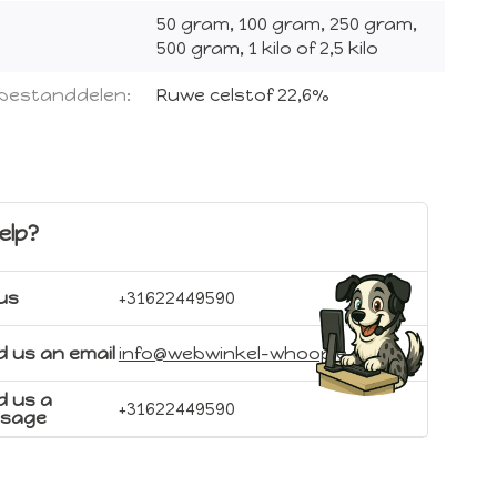
50 gram, 100 gram, 250 gram,
500 gram, 1 kilo of 2,5 kilo
 bestanddelen:
Ruwe celstof 22,6%
elp?
 us
+31622449590
 us an email
info@webwinkel-whoopie.nl
d us a
+31622449590
sage