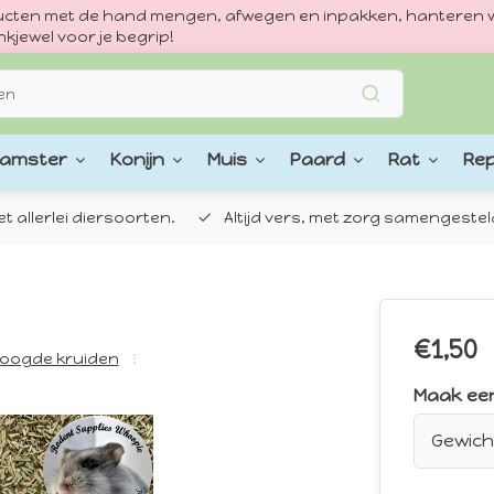
oducten met de hand mengen, afwegen en inpakken, hanteren w
kjewel voor je begrip!
amster
Konijn
Muis
Paard
Rat
Rep
 allerlei diersoorten.
Altijd vers, met zorg samengestel
€1,50
oogde kruiden
Maak ee
Gewich