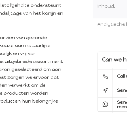
elstofgehalte ondersteunt
Inhoud:
ndslijtage van het konijn en
Analytische
voorzien van gezonde
keuze aan natuurlijke
rlijk en vrij van
Can we h
ns uitgebreide assortiment
e bron geselecteerd om aan
Call
ast zorgen we ervoor dat
rden verwerkt om de
Send
ze producten worden
roducten hun belangrijke
Sen
mes