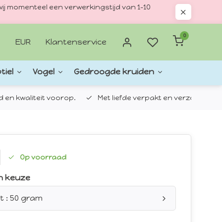
ij momenteel een verwerkingstijd van 1–10
0
EUR
Klantenservice
tiel
Vogel
Gedroogde kruiden
d en kwaliteit voorop.
Met liefde verpakt en verzonden.
Op voorraad
n keuze
t : 50 gram