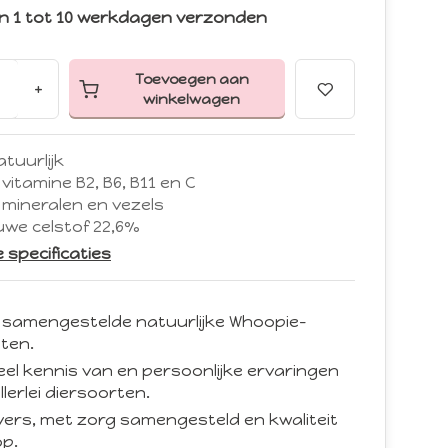
n 1 tot 10 werkdagen verzonden
Toevoegen aan
+
winkelwagen
tuurlijk
vitamine B2, B6, B11 en C
mineralen en vezels
uwe celstof 22,6%
le specificaties
 samengestelde natuurlijke Whoopie-
ten.
eel kennis van en persoonlijke ervaringen
llerlei diersoorten.
d vers, met zorg samengesteld en kwaliteit
p.