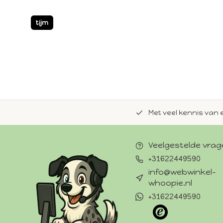
tijm
de natuurlijke Whoopie-recepten.
Met veel kennis van 
Veelgestelde vra
+31622449590
info@webwinkel-
whoopie.nl
+31622449590