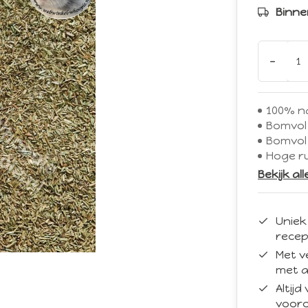
Binne
-
100% na
Bomvol 
Bomvol 
Hoge r
Bekijk al
Uniek
recep
Met v
met a
Altij
vooro