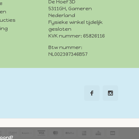
De Hoef 3D
e
5311GH, Gameren
den
Nederland
ucties
Fysieke winkel tijdelijk
ing
gesloten
KVK nummer: 65826116
Btw nummer:
NL002397346B57