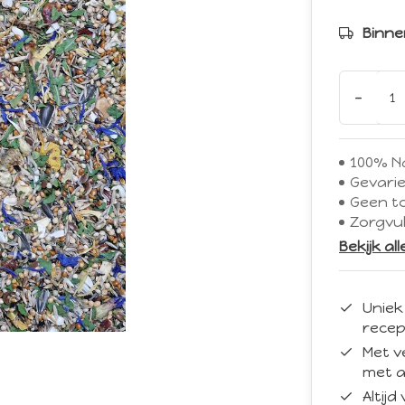
Binne
-
100% Na
Gevarie
Geen t
Zorgvul
Bekijk al
Uniek
recep
Met v
met a
Altij