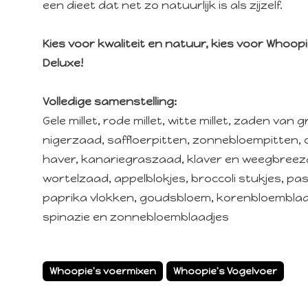
een dieet dat net zo natuurlijk is als zijzelf.
Kies voor kwaliteit en natuur, kies voor Whoop
Deluxe!
Volledige samenstelling:
Gele millet, rode millet, witte millet, zaden van 
nigerzaad, saffloerpitten, zonnebloempitten, 
haver, kanariegraszaad, klaver en weegbreez
wortelzaad, appelblokjes, broccoli stukjes, pa
paprika vlokken, goudsbloem, korenbloemblaad
spinazie en zonnebloemblaadjes
Whoopie's voermixen
Whoopie's Vogelvoer