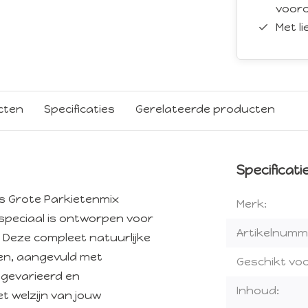
vooro
Met l
cten
Specificaties
Gerelateerde producten
Specificati
s Grote Parkietenmix
Merk:
speciaal is ontworpen voor
Artikelnumm
. Deze compleet natuurlijke
den, aangevuld met
Geschikt voo
 gevarieerd en
Inhoud:
t welzijn van jouw