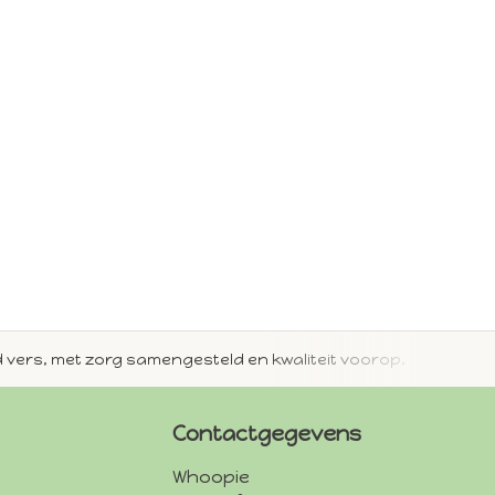
jd vers, met zorg samengesteld en kwaliteit voorop.
Met 
Contactgegevens
Whoopie