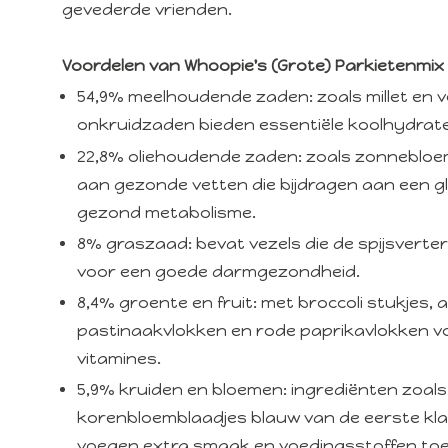
gevederde vrienden.
Voordelen van Whoopie's (Grote) Parkietenmix 
54,9% meelhoudende zaden
: zoals millet en
onkruidzaden bieden essentiële koolhydraten 
22,8% oliehoudende zaden
: zoals zonnebloemp
aan gezonde vetten die bijdragen aan een 
gezond metabolisme.
8% graszaad
: bevat vezels die de spijsvert
voor een goede darmgezondheid.
8,4% groente en fruit: met broccoli stukjes, 
pastinaakvlokken en rode paprikavlokken v
vitamines.
5,9% kruiden en bloemen: ingrediënten zoals
korenbloemblaadjes blauw van de eerste kl
voegen extra smaak en voedingsstoffen toe