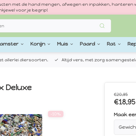
oducten met de hand mengen, afwegen en inpakken, hanteren w
kjewel voor je begrip!
amster
Konijn
Muis
Paard
Rat
Rep
 allerlei diersoorten.
Altijd vers, met zorg samengestel
x Deluxe
€20,95
€18,95
-10%
Maak ee
Gewicht