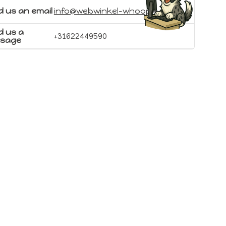
 us an email
info@webwinkel-whoopie.nl
d us a
+31622449590
sage