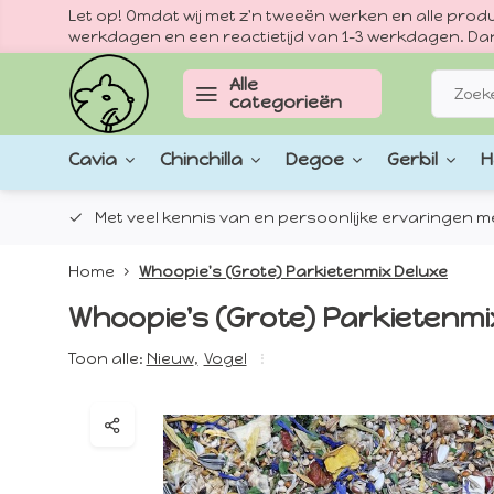
Let op! Omdat wij met z'n tweeën werken en alle pr
werkdagen en een reactietijd van 1–3 werkdagen. Dan
Alle
categorieën
Cavia
Chinchilla
Degoe
Gerbil
H
epten.
Met veel kennis van en persoonlijke ervaringen met
Home
Whoopie's (Grote) Parkietenmix Deluxe
Whoopie's (Grote) Parkietenmi
Toon alle:
Nieuw
,
Vogel