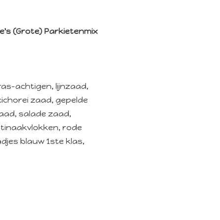
ie's (Grote) Parkietenmix
gras-achtigen, lijnzaad,
cichorei zaad, gepelde
aad, salade zaad,
stinaakvlokken, rode
jes blauw 1ste klas,