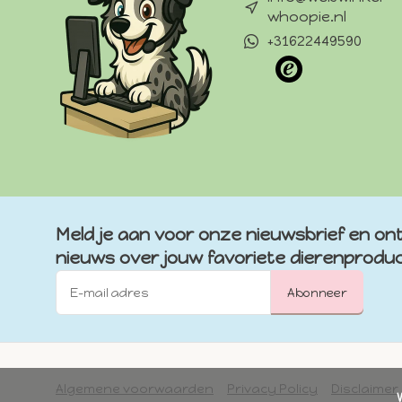
whoopie.nl
+31622449590
Meld je aan voor onze nieuwsbrief en ont
nieuws over jouw favoriete dierenprodu
Abonneer
Algemene voorwaarden
Privacy Policy
Disclaimer
            Wij slaan cookies op om onze website te verbeteren. Is dat akkoord?
