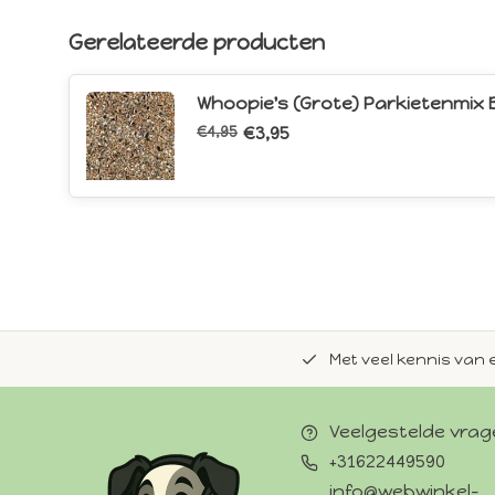
Gerelateerde producten
Whoopie's (Grote) Parkietenmix 
€4,95
€3,95
de natuurlijke Whoopie-recepten.
Met veel kennis van 
Veelgestelde vra
+31622449590
info@webwinkel-