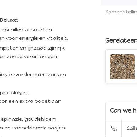
Samenstellin
Deluxe:
 verschillende soorten
voor energie en vitaliteit.
Gerelatee
itten en lijnzaad zijn rijk
glanzende veren en een
ering bevorderen en zorgen
appelblokjes,
oor een extra boost aan
Can we h
 spinazie, goudsbloem,
as en zonnebloemblaadjes
Call
.