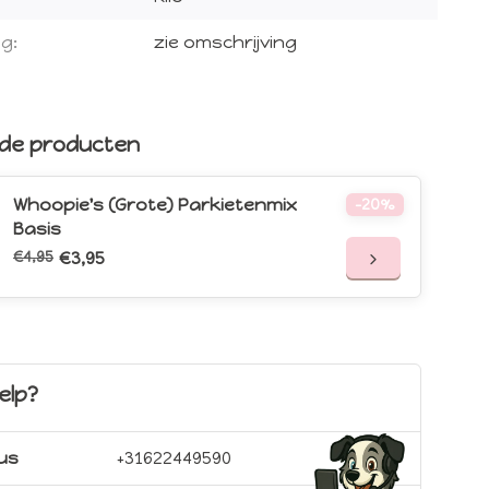
g:
zie omschrijving
rde producten
Whoopie's (Grote) Parkietenmix
-20%
Basis
€4,95
€3,95
elp?
 us
+31622449590