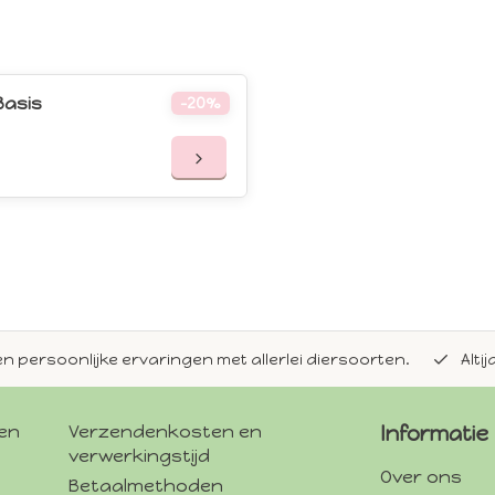
Basis
-20%
en persoonlijke ervaringen met allerlei diersoorten.
Alti
gen
Verzendenkosten en
Informatie
verwerkingstijd
Over ons
Betaalmethoden