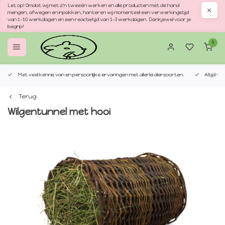
Let op! Omdat wij met z'n tweeën werken en alle producten met de hand
mengen, afwegen en inpakken, hanteren wij momenteel een verwerkingstijd
van 1–10 werkdagen en een reactietijd van 1–3 werkdagen. Dankjewel voor je
begrip!
0
Met veel kennis van en persoonlijke ervaringen met allerlei diersoorten.
Altijd v
Terug
Wilgentunnel met hooi