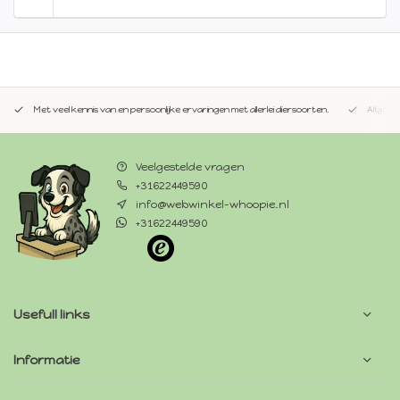
Met veel kennis van en persoonlijke ervaringen met allerlei diersoorten.
Altijd 
Veelgestelde vragen
+31622449590
info@webwinkel-whoopie.nl
+31622449590
Usefull links
Informatie