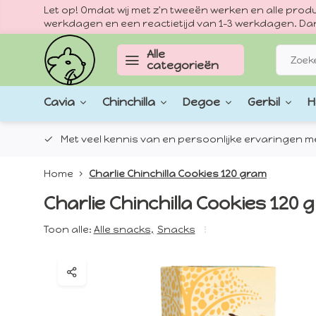
Let op! Omdat wij met z'n tweeën werken en alle pr
werkdagen en een reactietijd van 1–3 werkdagen. Dan
Alle
categorieën
Cavia
Chinchilla
Degoe
Gerbil
H
epten.
Met veel kennis van en persoonlijke ervaringen met
Home
Charlie Chinchilla Cookies 120 gram
Charlie Chinchilla Cookies 120 
Toon alle:
Alle snacks
,
Snacks