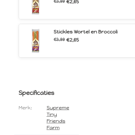
€3,99
€2,65
Stickles Wortel en Broccoli
€3,99
€2,65
Specificaties
Merk:
Supreme
Tiny
Friends
Farm