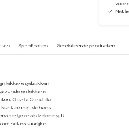
vooro
Met l
cten
Specificaties
Gerelateerde producten
 zijn lekkere gebakken
 gezonde en lekkere
en. Charlie Chinchilla
. U kunt ze met de hand
doortje of als beloning. U
 om het natuurlijke