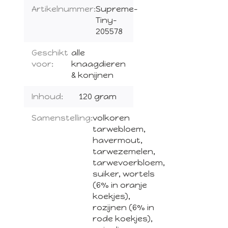
Artikelnummer:
Supreme-
Tiny-
205578
Geschikt
alle
voor:
knaagdieren
& konijnen
Inhoud:
120 gram
Samenstelling:
volkoren
tarwebloem,
havermout,
tarwezemelen,
tarwevoerbloem,
suiker, wortels
(6% in oranje
koekjes),
rozijnen (6% in
rode koekjes),