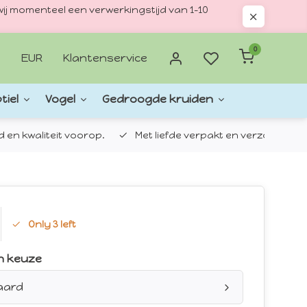
ij momenteel een verwerkingstijd van 1–10
0
EUR
Klantenservice
tiel
Vogel
Gedroogde kruiden
d en kwaliteit voorop.
Met liefde verpakt en verzonden.
Only 3 left
n keuze
aard