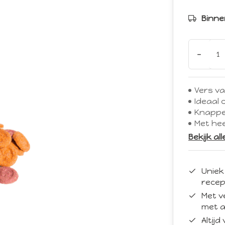
Binne
-
Vers va
Ideaal
Knappe
Met hee
Bekijk al
Uniek
recep
Met v
met a
Altij