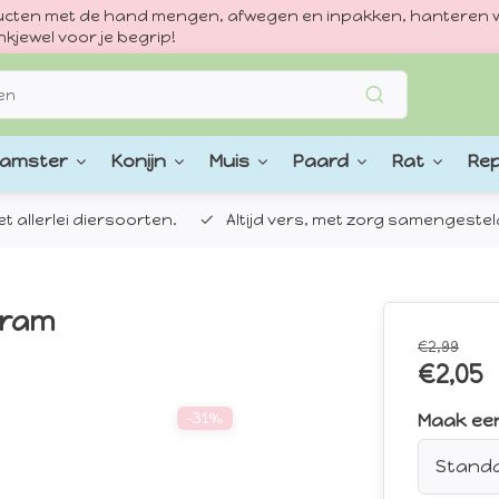
oducten met de hand mengen, afwegen en inpakken, hanteren w
kjewel voor je begrip!
amster
Konijn
Muis
Paard
Rat
Rep
 allerlei diersoorten.
Altijd vers, met zorg samengestel
gram
€2,99
€2,05
-31%
Maak ee
Stand