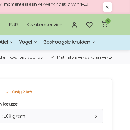
ij momenteel een verwerkingstijd van 1–10
0
EUR
Klantenservice
tiel
Vogel
Gedroogde kruiden
d en kwaliteit voorop.
Met liefde verpakt en verzonden.
Only 2 left
n keuze
 : 100 gram