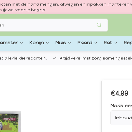
oducten met de hand mengen, afwegen en inpakken, hanteren w
kjewel voor je begrip!
amster
Konijn
Muis
Paard
Rat
Rep
 allerlei diersoorten.
Altijd vers, met zorg samengestel
€4,99
Maak ee
Inhoud