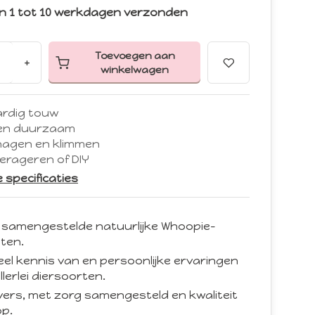
n 1 tot 10 werkdagen verzonden
Toevoegen aan
+
winkelwagen
ardig touw
 en duurzaam
nagen en klimmen
erageren of DIY
le specificaties
 samengestelde natuurlijke Whoopie-
ten.
eel kennis van en persoonlijke ervaringen
llerlei diersoorten.
d vers, met zorg samengesteld en kwaliteit
p.