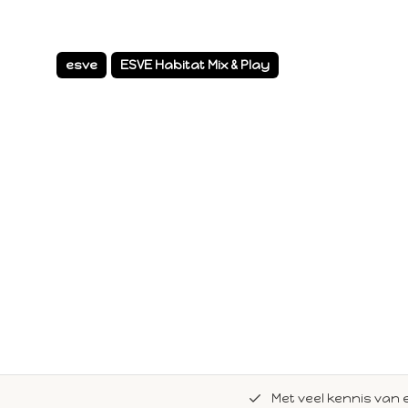
esve
ESVE Habitat Mix & Play
de natuurlijke Whoopie-recepten.
Met veel kennis van 