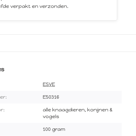
iefde verpakt en verzonden.
es
ESVE
er:
E50316
r:
alle knaagdieren, konijnen &
vogels
100 gram