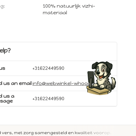
g:
100% natuurlijk vizhi-
materiaal
elp?
 us
+31622449590
 us an email
info@webwinkel-whoopie.nl
d us a
+31622449590
sage
jd vers, met zorg samengesteld en kwaliteit voorop.
Met 