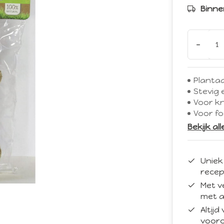
Binne
-
Planta
Stevig
Voor k
Voor fo
Bekijk al
Uniek
recep
Met v
met a
Altij
vooro