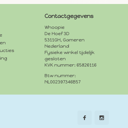
Contactgegevens
Whoopie
De Hoef 3D
e
5311GH, Gameren
den
Nederland
ucties
Fysieke winkel tijdelijk
ing
gesloten
KVK nummer: 65826116
Btw nummer:
NL002397346B57