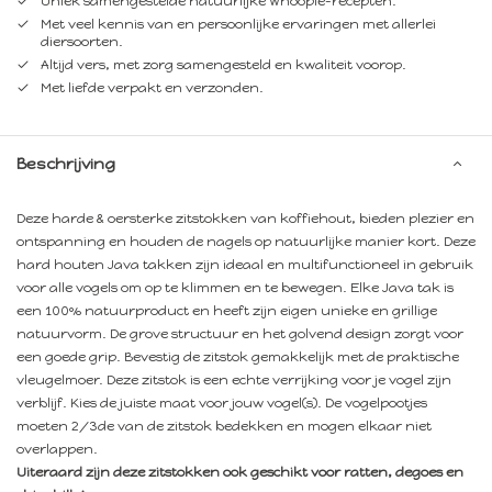
Uniek samengestelde natuurlijke Whoopie-recepten.
Met veel kennis van en persoonlijke ervaringen met allerlei
diersoorten.
Altijd vers, met zorg samengesteld en kwaliteit voorop.
Met liefde verpakt en verzonden.
Beschrijving
Deze harde & oersterke zitstokken van koffiehout, bieden plezier en
ontspanning en houden de nagels op natuurlijke manier kort. Deze
hard houten Java takken zijn ideaal en multifunctioneel in gebruik
voor alle vogels om op te klimmen en te bewegen. Elke Java tak is
een 100% natuurproduct en heeft zijn eigen unieke en grillige
natuurvorm. De grove structuur en het golvend design zorgt voor
een goede grip. Bevestig de zitstok gemakkelijk met de praktische
vleugelmoer. Deze zitstok is een echte verrijking voor je vogel zijn
verblijf. Kies de juiste maat voor jouw vogel(s). De vogelpootjes
moeten 2/3de van de zitstok bedekken en mogen elkaar niet
overlappen.
Uiteraard zijn deze zitstokken ook geschikt voor ratten, degoes en