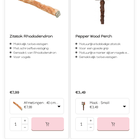
Zitstok Rhododendron
Pepper Wood Perch
Makkelijk te bevestigen
Natuurlijke bobbelige zitstok
Met schroefbevestiging
Voor een goede grip
Gemaakt van Rhododendron
Natuurlijke manier slijten nagels en snavel
Voor vogels
Gemakkelijk te bevestigen
€7,99
€3,49
Afmetingen : 40 cm/Ø 3.5 cm
Maat : Small
€7,99
€3,49