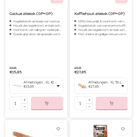
-20%
-20%
Cactus zitstok (OP=OP)
Koffiehout zitstok (OP=OP)
Vogelzitstok op basis van cactus
100% natuurlijk & voorkomt verveling
Houdt de nagels kort en bek scherp
Vogelzitstok van oersterke koffiehout
Voorkomt verveling en vederpikken
Houdt de nagels kort en bek scherp
Goede grip door de speciale vorm
Met unieke en grillige natuurvorm
€19,95
€34,95
€15,95
€27,95
Afmetingen : XL 42 x 4.2 cm
Afmetingen : XL 50 cm
€15,95
€27,95