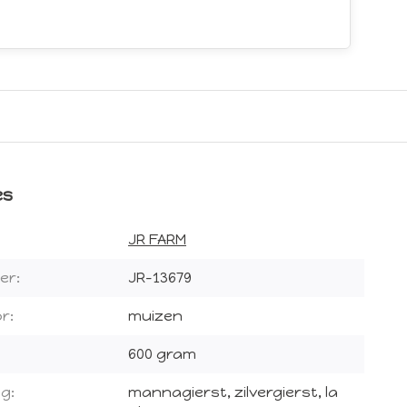
es
JR FARM
er:
JR-13679
r:
muizen
600 gram
g:
mannagierst, zilvergierst, la