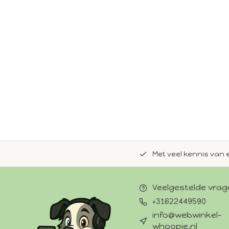
de natuurlijke Whoopie-recepten.
Met veel kennis van 
Veelgestelde vra
+31622449590
info@webwinkel-
whoopie.nl