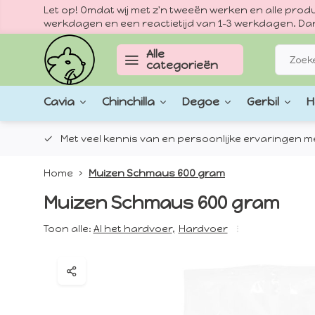
Let op! Omdat wij met z'n tweeën werken en alle pr
werkdagen en een reactietijd van 1–3 werkdagen. Dan
Alle
categorieën
Cavia
Chinchilla
Degoe
Gerbil
H
epten.
Met veel kennis van en persoonlijke ervaringen met
Home
Muizen Schmaus 600 gram
Muizen Schmaus 600 gram
Toon alle:
Al het hardvoer
,
Hardvoer