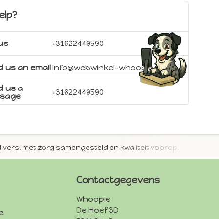
elp?
 us
+31622449590
 us an email
info@webwinkel-whoopie.nl
d us a
+31622449590
sage
jd vers, met zorg samengesteld en kwaliteit voorop.
Met 
Contactgegevens
Whoopie
De Hoef 3D
e