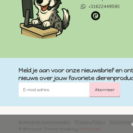
+31622449590
Meld je aan voor onze nieuwsbrief en ont
nieuws over jouw favoriete dierenprodu
Abonneer
Algemene voorwaarden
Privacy Policy
Disclaimer
            Wij slaan cookies op om onze website te verbeteren. Is dat akkoord?

© Whoopie
- Theme made by
Webdinge