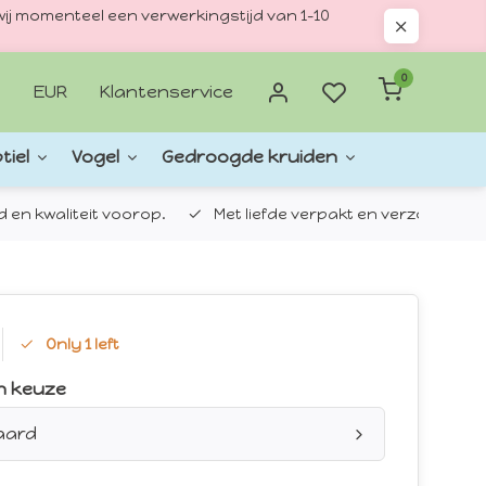
ij momenteel een verwerkingstijd van 1–10
0
EUR
Klantenservice
tiel
Vogel
Gedroogde kruiden
d en kwaliteit voorop.
Met liefde verpakt en verzonden.
Only 1 left
n keuze
aard