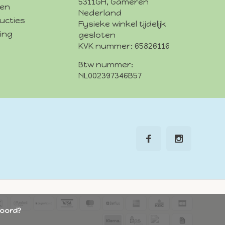
5311GH, Gameren
den
Nederland
ucties
Fysieke winkel tijdelijk
ing
gesloten
KVK nummer: 65826116
Btw nummer:
NL002397346B57