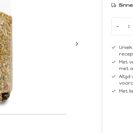
Binne
-
Uniek
recep
Met v
met a
Altij
vooro
Met l