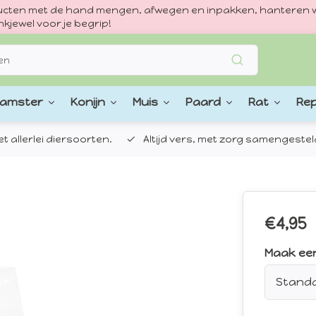
oducten met de hand mengen, afwegen en inpakken, hanteren w
kjewel voor je begrip!
amster
Konijn
Muis
Paard
Rat
Rep
 allerlei diersoorten.
Altijd vers, met zorg samengestel
€4,95
Maak ee
Stand