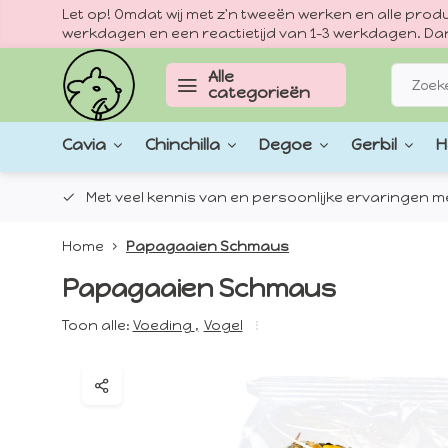
Let op! Omdat wij met z'n tweeën werken en alle pr
werkdagen en een reactietijd van 1–3 werkdagen. Dan
Alle
categorieën
Cavia
Chinchilla
Degoe
Gerbil
H
epten.
Met veel kennis van en persoonlijke ervaringen met
Home
Papagaaien Schmaus
Papagaaien Schmaus
Toon alle:
Voeding
,
Vogel