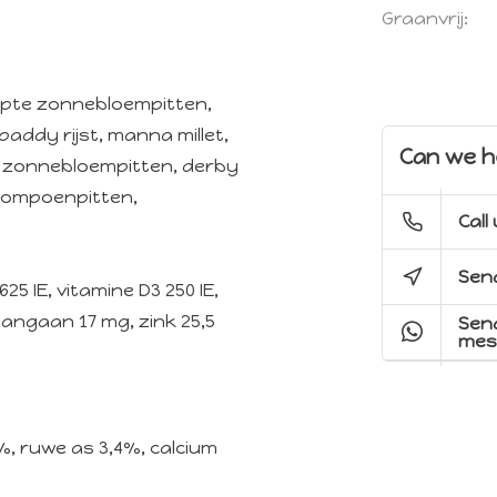
Graanvrij:
reepte zonnebloempitten,
paddy rijst, manna millet,
Can we h
 zonnebloempitten, derby
 pompoenpitten,
Call
Send
5 IE, vitamine D3 250 IE,
 mangaan 17 mg, zink 25,5
Sen
mes
6%, ruwe as 3,4%, calcium