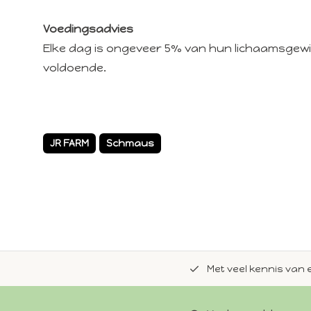
Voedingsadvies
Elke dag is ongeveer 5% van hun lichaamsgew
voldoende.
JR FARM
Schmaus
de natuurlijke Whoopie-recepten.
Met veel kennis van 