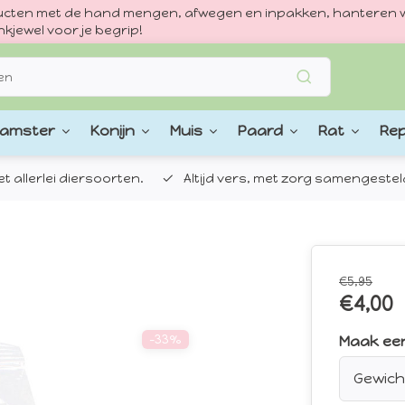
oducten met de hand mengen, afwegen en inpakken, hanteren w
kjewel voor je begrip!
amster
Konijn
Muis
Paard
Rat
Rep
 allerlei diersoorten.
Altijd vers, met zorg samengestel
€5,95
€4,00
-33%
Maak ee
Gewicht