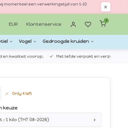
ij momenteel een verwerkingstijd van 1–10
0
EUR
Klantenservice
tiel
Vogel
Gedroogde kruiden
d en kwaliteit voorop.
Met liefde verpakt en verzonden.
Only 4 left
n keuze
 : 1 kilo (THT 08-2026)