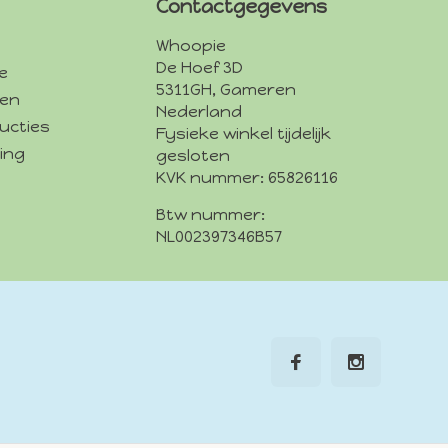
Contactgegevens
Whoopie
De Hoef 3D
e
5311GH, Gameren
den
Nederland
ucties
Fysieke winkel tijdelijk
ing
gesloten
KVK nummer: 65826116
Btw nummer:
NL002397346B57