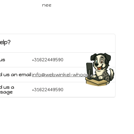
nee
elp?
 us
+31622449590
 us an email
info@webwinkel-whoopie.nl
d us a
+31622449590
sage