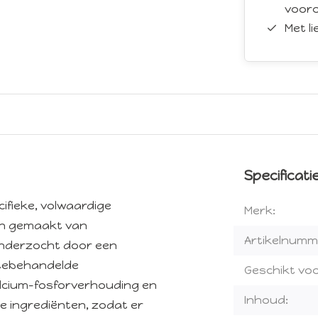
vooro
Met l
Specificati
fieke, volwaardige
Merk:
en gemaakt van
Artikelnumm
nderzocht door een
mtebehandelde
Geschikt voo
lcium-fosforverhouding en
Inhoud:
le ingrediënten, zodat er