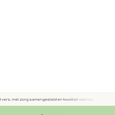
jd vers, met zorg samengesteld en kwaliteit voorop.
Met 