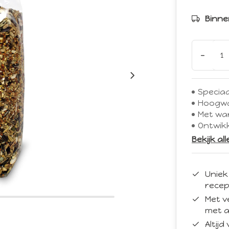
Binne
-
Specia
Hoogwa
Met wa
Ontwik
Bekijk al
Uniek
recep
Met v
met a
Altij