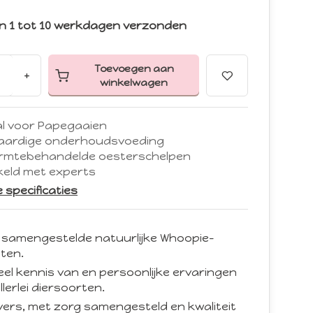
n 1 tot 10 werkdagen verzonden
Toevoegen aan
+
winkelwagen
al voor Papegaaien
ardige onderhoudsvoeding
rmtebehandelde oesterschelpen
keld met experts
le specificaties
 samengestelde natuurlijke Whoopie-
ten.
eel kennis van en persoonlijke ervaringen
llerlei diersoorten.
d vers, met zorg samengesteld en kwaliteit