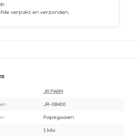
p.
iefde verpakt en verzonden.
es
JR FARM
er:
JR-08400
r:
Papegaaien
1 kilo